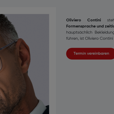
Oliviero Contini
ste
Formensprache und zeitl
hauptsächlich Bekleidung
führen, ist Oliviero Contin
Termin vereinbaren