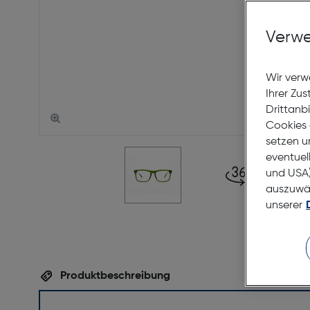
Verwe
Wir verw
Ihrer Zu
Drittanb
Cookies 
setzen u
eventuel
und USA)
auszuwähl
unserer
Produktbeschreibung