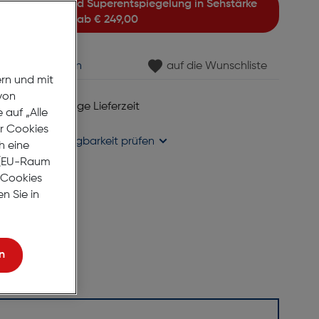
ab
€ 249,00
min vereinbaren
auf die Wunschliste
ern und mit
von
 6 bis 8 Werktage Lieferzeit
auf „Alle
se liefern
er Cookies
holung in
Verfügbarkeit prüfen
h eine
r (EU-Raum
e Cookies
n Sie in
n