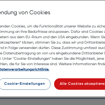
Mit Premiumgläsern und Superentspiegelung in Sehstärke
ndung von Cookies
Jetzt Ter
enden Cookies, um die Funktionalität unserer Website zu sich
stimmung an Ihre Bedürfnisse anzupassen. Dafür sind Cookies 
Lagernd |
Online
ietern aus dem EU-Raum und den USA eingebunden. Wenn Sie 
anprobieren
Nach Hau
akzeptieren“ klicken, stimmen Sie zu, dass wir und Drittanbiet
Selbstab
nd in Folge verwenden dürfen. Diese Zustimmung umfasst auc
le Datenübertragung an von uns eingebundene Drittanbiete
. Unter "Cookie-Einstellungen" haben Sie die Möglichkeit, jen
en, die für Sie von Interesse sind. Weitere Informationen finde
Datenverarbeitungsrichtlinie.
Cookie-Einstellungen
Alle Cookies akzeptiere