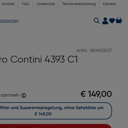
Kontakt
FAQ
Löwenclub
Terminvereinbarung
Karriere
Kategorien
ArtNr.: 180003537
ero Contini 4393 C1
€ 149,00
sammeln
Mit Blaufilter und Superentspiegelung, ohne Sehstärke um
€ 149,00