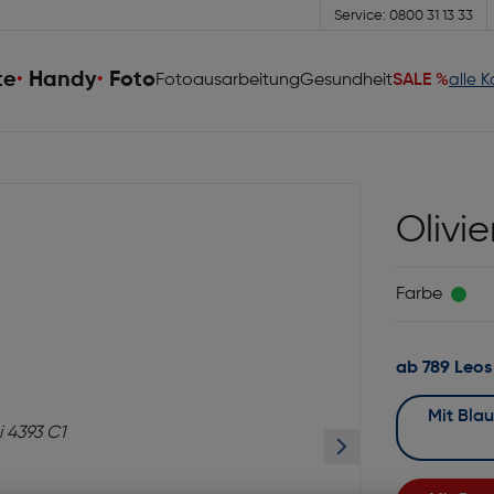
Service: 0800 31 13 33
te
Handy
Foto
Fotoausarbeitung
Gesundheit
SALE %
alle 
Olivi
Farbe
ab 789 Leos