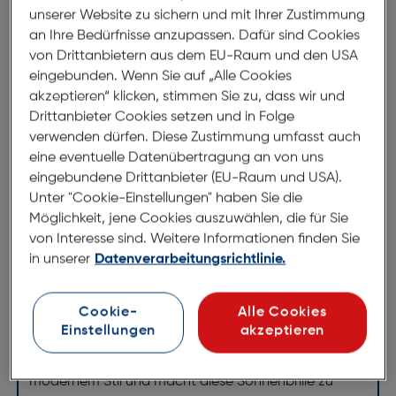
unserer Website zu sichern und mit Ihrer Zustimmung
an Ihre Bedürfnisse anzupassen. Dafür sind Cookies
Lagernd | 6 bis 8 Werktage Lieferzeit
von Drittanbietern aus dem EU-Raum und den USA
Nach Hause liefern
eingebunden. Wenn Sie auf „Alle Cookies
Selbstabholung in
Verfügbarkeit prüfen
akzeptieren“ klicken, stimmen Sie zu, dass wir und
Drittanbieter Cookies setzen und in Folge
verwenden dürfen. Diese Zustimmung umfasst auch
Produktbeschreibung
eine eventuelle Datenübertragung an von uns
eingebundene Drittanbieter (EU-Raum und USA).
Optic Sun 138-1
Unter "Cookie-Einstellungen" haben Sie die
ArtNr.: 880014962
Möglichkeit, jene Cookies auszuwählen, die für Sie
von Interesse sind. Weitere Informationen finden Sie
Das Modell Optic Sun OS138-1 ist eine Sonnenbrille,
in unserer
Datenverarbeitungsrichtlinie.
die für Damen und Herren gleichermaßen geeignet
ist. Die Fassung aus Metall verleiht der Brille eine
Cookie-
Alle Cookies
solide und langlebige Struktur, während das
Einstellungen
akzeptieren
dunkelgraue Finish ihr eine dezente Eleganz verleiht.
Die runde Form kombiniert klassischen Charme mit
modernem Stil und macht diese Sonnenbrille zu