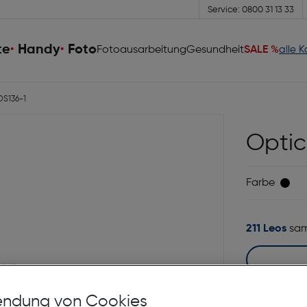
Service: 0800 31 13 33
te
Handy
Foto
Fotoausarbeitung
Gesundheit
SALE %
alle 
OS136-1
Optic
Farbe
211 Leos
sa
ndung von Cookies
In I