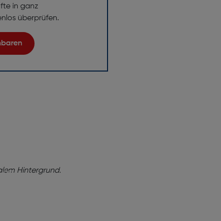
fte in ganz
enlos überprüfen.
inbaren
ng!
baren Sie
tung
e dabei,
onell,