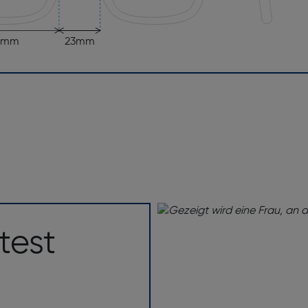
7mm
23mm
test