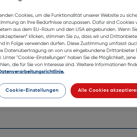
Als Gle
enden Cookies, um die Funktionalität unserer Website zu sich
stimmung an Ihre Bedürfnisse anzupassen. Dafür sind Cookies 
ietern aus dem EU-Raum und den USA eingebunden. Wenn Sie 
Jetzt Ter
akzeptieren“ klicken, stimmen Sie zu, dass wir und Drittanbiet
nd in Folge verwenden dürfen. Diese Zustimmung umfasst auc
le Datenübertragung an von uns eingebundene Drittanbiete
Lagernd |
. Unter "Cookie-Einstellungen" haben Sie die Möglichkeit, jen
Nach Hau
en, die für Sie von Interesse sind. Weitere Informationen finde
Selbstab
Datenverarbeitungsrichtlinie.
Cookie-Einstellungen
Alle Cookies akzeptiere