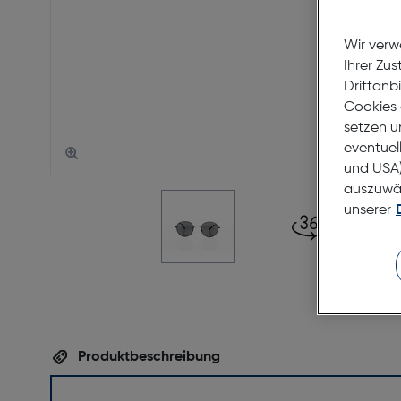
Wir verw
Ihrer Zu
Drittanb
Cookies 
setzen u
eventuel
und USA)
auszuwähl
unserer
Produktbeschreibung