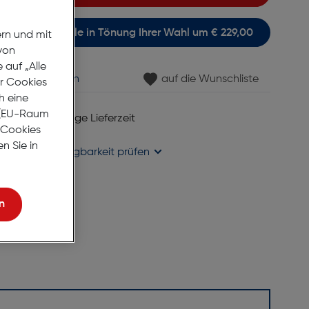
itsichtsonnenbrille in Tönung Ihrer Wahl um € 229,00
ern und mit
von
auf „Alle
min vereinbaren
auf die Wunschliste
er Cookies
h eine
r (EU-Raum
 6 bis 8 Werktage Lieferzeit
e Cookies
se liefern
n Sie in
holung in
Verfügbarkeit prüfen
n