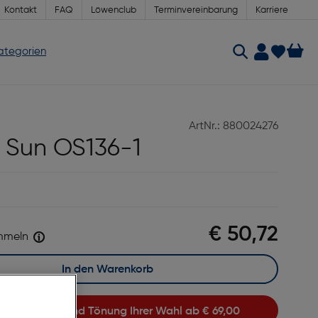
Kontakt
FAQ
Löwenclub
Terminvereinbarung
Karriere
Kategorien
ArtNr.: 880024276
 Sun OS136-1
€ 50,72
mmeln
In den Warenkorb
hrer Sehstärke und Tönung Ihrer Wahl ab
€ 69,00