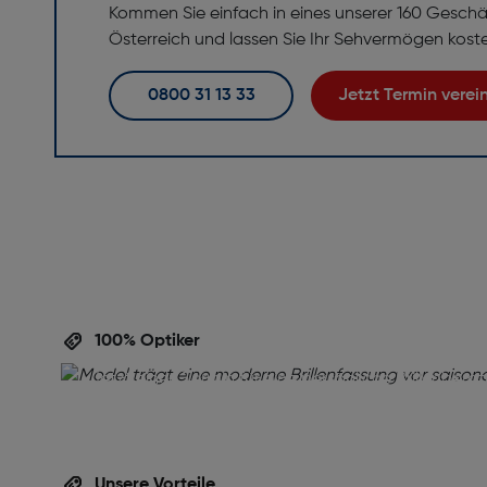
Kommen Sie einfach in eines unserer 160 Geschä
Österreich und lassen Sie Ihr Sehvermögen kost
0800 31 13 33
Jetzt Termin vere
Perfekte Brille,
perfekte Beratu
100% Optiker
Ihre Augen verdienen die beste Betreuung! Verein
jetzt einen Termin für eine persönliche Brillenbera
inklusive gratis Sehtest. Unser Team unterstützt Si
die ideale Brille für Ihren Alltag zu finden – professi
unverbindlich und auf Ihre Wünsche abgestimmt.
Unsere Vorteile