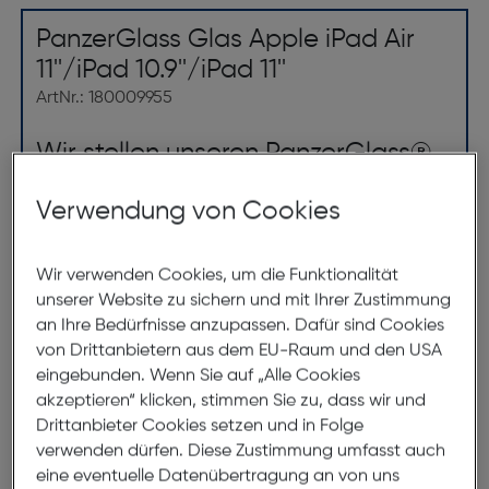
PanzerGlass Glas Apple iPad Air
11''/iPad 10.9''/iPad 11''
ArtNr.: 180009955
Wir stellen unseren PanzerGlass®
Displayschutz vor, der zu 60 % aus
Verwendung von Cookies
Glas besteht.
Kinder lieben ihre Tablets - sie lassen sie fallen,
Wir verwenden Cookies, um die Funktionalität
knallen, zerkratzen und stoßen sie an. Das ist einfach
unserer Website zu sichern und mit Ihrer Zustimmung
Alltag. Und genau dafür ist diese PanzerGlass®
an Ihre Bedürfnisse anzupassen. Dafür sind Cookies
Displayschutz gemacht: Es schützt dein Tablet vor
von Drittanbietern aus dem EU-Raum und den USA
den Gefahren des Alltags. Versehentliche Stöße
eingebunden. Wenn Sie auf „Alle Cookies
gegen scharfkantige Tischecken oder Stürze auf
akzeptieren“ klicken, stimmen Sie zu, dass wir und
steinharte Böden sind für die kratz- und stoßfesten
Drittanbieter Cookies setzen und in Folge
verwenden dürfen. Diese Zustimmung umfasst auch
Schichten kein Problem.
eine eventuelle Datenübertragung an von uns
Der Bildschirmschutz lässt sich leicht anbringen und