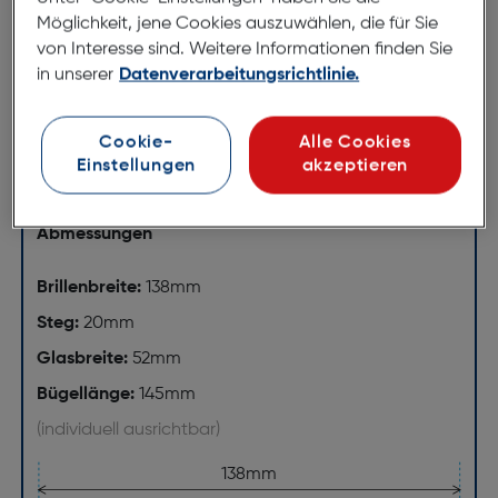
OceanCycle Certified™-Materialien haben eine
Möglichkeit, jene Cookies auszuwählen, die für Sie
lückenlose Rückverfolgbarkeit von der
von Interesse sind. Weitere Informationen finden Sie
Flaschensammlung bis zur Herstellung. Das
in unserer
Datenverarbeitungsrichtlinie.
gesammelte Material stammt aus Küstengebieten
mit unzureichender Abfallbewirtschaftung und wird
Cookie-
Alle Cookies
ethisch verantwortungsvoll gesammelt.
Einstellungen
akzeptieren
Abmessungen
Brillenbreite:
138mm
Steg:
20mm
Glasbreite:
52mm
Bügellänge:
145mm
(individuell ausrichtbar)
138mm