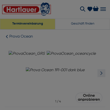
Terminvereinbarung
Geschäft finden
Prova Ocean
Online
anprobieren
1
/
4