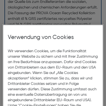
der Quelle bis zum Endlieferanten die sozialen,
ökologischen und chemischen Anforderungen erfüllt.
Die Fassung der PROVA Ocean Recycled Kollektion
enthält 61 % GRS zertifiziertes recyceltes Polyester
und 26 % GRS zertifiziertes recyceltes Polymethyl
Methacrylat. Die MPG GmbH ist GRS zertifiziert,
Control Union 1253853. Nur die Produkte, die das
Verwendung von Cookies
GRS-Label und den Claim tragen, sind zertifiziert.
Wir verwenden Cookies, um die Funktionalität
unserer Website zu sichern und mit Ihrer Zustimmung
an Ihre Bedürfnisse anzupassen. Dafür sind Cookies
von Drittanbietern aus dem EU-Raum und den USA
eingebunden. Wenn Sie auf „Alle Cookies
akzeptieren“ klicken, stimmen Sie zu, dass wir und
Drittanbieter Cookies setzen und in Folge
verwenden dürfen. Diese Zustimmung umfasst auch
eine eventuelle Datenübertragung an von uns
OceanCycle erfüllt internationale Qualitäts-, Ethik-,
eingebundene Drittanbieter (EU-Raum und USA).
Umwelt- und Arbeitsstandards. Käufer von
Unter "Cookie-Einstellungen" haben Sie die