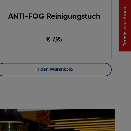
vereinbaren
ANTI-FOG Reinigungstuch
Termin
€ 7,95
In den Warenkorb