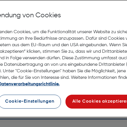
Mit Premiumgläsern und Superentspiegelung in Sehstärke
ndung von Cookies
Jetzt Ter
enden Cookies, um die Funktionalität unserer Website zu sich
stimmung an Ihre Bedürfnisse anzupassen. Dafür sind Cookies 
Lagernd |
ietern aus dem EU-Raum und den USA eingebunden. Wenn Sie 
Nach Hau
akzeptieren“ klicken, stimmen Sie zu, dass wir und Drittanbiet
Selbstab
nd in Folge verwenden dürfen. Diese Zustimmung umfasst auc
le Datenübertragung an von uns eingebundene Drittanbiete
. Unter "Cookie-Einstellungen" haben Sie die Möglichkeit, jen
en, die für Sie von Interesse sind. Weitere Informationen finde
Datenverarbeitungsrichtlinie.
Cookie-Einstellungen
Alle Cookies akzeptiere