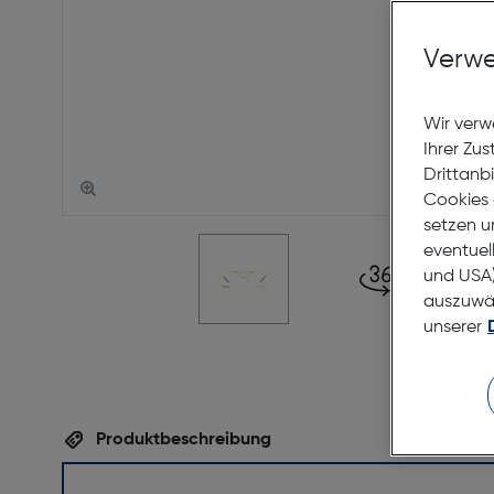
Verwe
Wir verw
Ihrer Zu
Drittanb
Cookies 
setzen u
eventuel
und USA)
auszuwähl
unserer
Produktbeschreibung