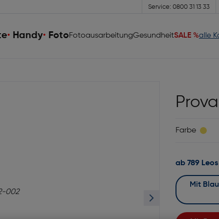
Service: 0800 31 13 33
te
Handy
Foto
Fotoausarbeitung
Gesundheit
SALE %
alle 
Prova
Farbe
ab 789 Leos