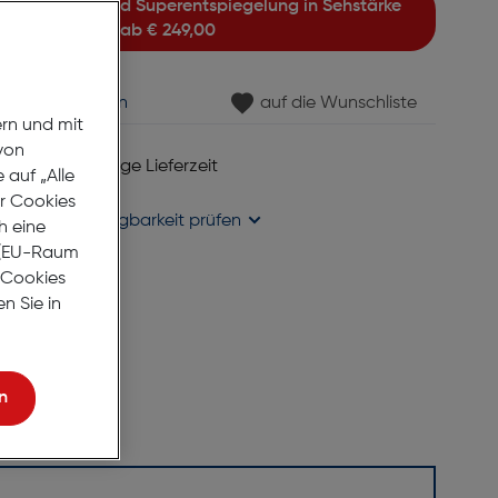
ab
€ 249,00
min vereinbaren
auf die Wunschliste
ern und mit
von
 6 bis 8 Werktage Lieferzeit
auf „Alle
se liefern
er Cookies
holung in
Verfügbarkeit prüfen
h eine
r (EU-Raum
e Cookies
n Sie in
n