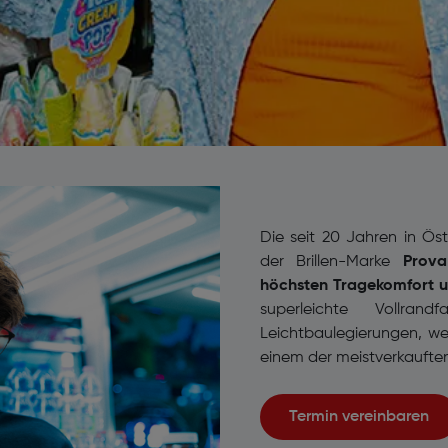
Die seit 20 Jahren in Ös
der Brillen-Marke
Pro
höchsten Tragekomfort un
superleichte Vollran
Leichtbaulegierungen, we
einem der meistverkauften
Termin vereinbaren