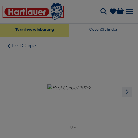
Terminvereinbarung
Geschäft finden
Red Carpet
1
/
4