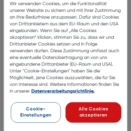
Wir verwenden Cookies, um die Funktionalität
besonderen Vorteil: Jedes Modell wird mit chicem
unserer Website zu sichern und mit Ihrer Zustimmung
RED CARPET Original-Etui geliefert.Eleganz im
an Ihre Bedürfnisse anzupassen. Dafür sind Cookies
LeopardenmusterTrendig freche ovalförmige
von Drittanbietern aus dem EU-Raum und den USA
Fassungen im Leopardenmuster gepaart mit
eingebunden. Wenn Sie auf „Alle Cookies
goldenen Details machen diese Sonnenbrille zum
akzeptieren“ klicken, stimmen Sie zu, dass wir und
besonderen Hingucker.
Drittanbieter Cookies setzen und in Folge
verwenden dürfen. Diese Zustimmung umfasst auch
eine eventuelle Datenübertragung an von uns
Abmessungen
eingebundene Drittanbieter (EU-Raum und USA).
Unter "Cookie-Einstellungen" haben Sie die
Brillenbreite:
147mm
Möglichkeit, jene Cookies auszuwählen, die für Sie
von Interesse sind. Weitere Informationen finden Sie
Steg:
17mm
in unserer
Datenverarbeitungsrichtlinie.
Glasbreite:
58mm
Bügellänge:
145mm
Cookie-
Alle Cookies
(individuell ausrichtbar)
Einstellungen
akzeptieren
147mm