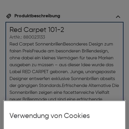
Produktbeschreibung
Red Carpet 101-2
ArtNr.: 880023133
Red Carpet SonnenbrillenBesonderes Design zum
fairen PreisFreude am besonderen Brillendesign,
ohne dabei ein kleines Vermögen für teure Marken
ausgeben zu müssen – aus dieser Idee wurde das
Label RED CARPET geboren. Junge, unangepasste
Designer entwerfen exklusive Sonnenbrillen abseits
der gängigen Standards.Erfrischende Alternative Die
Sonnenbrillen zeigen eine facettenreiche Vielfalt
neuer Brillenmode und sind eine erfrischende
Alternative zum modischen Einerlei. Neben den
absolut trendigen Styles bieten die Brillen von RED
Verwendung von Cookies
CARPET hohe Qualität. Die aktuelle Kollektion ist
exklusiv bei Hartlauer erhältlich und hat noch einen