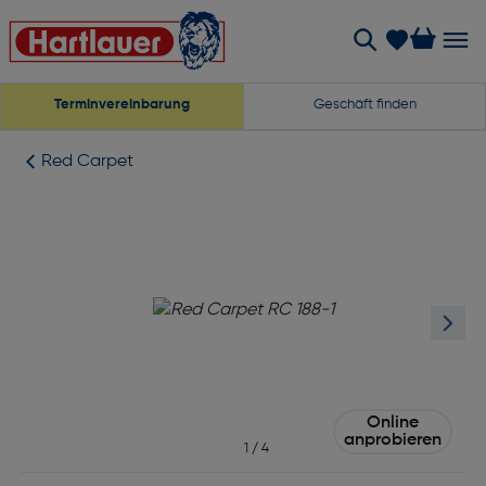
Terminvereinbarung
Geschäft finden
Red Carpet
Online
anprobieren
1
/
4