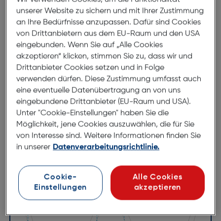
noch einen besonderen Vorteil: Jedes Modell wird
unserer Website zu sichern und mit Ihrer Zustimmung
mit schickem RED CARPET Original-Etui geliefert.
an Ihre Bedürfnisse anzupassen. Dafür sind Cookies
von Drittanbietern aus dem EU-Raum und den USA
eingebunden. Wenn Sie auf „Alle Cookies
akzeptieren“ klicken, stimmen Sie zu, dass wir und
Abmessungen
Drittanbieter Cookies setzen und in Folge
verwenden dürfen. Diese Zustimmung umfasst auch
Brillenbreite:
147mm
eine eventuelle Datenübertragung an von uns
Steg:
23mm
eingebundene Drittanbieter (EU-Raum und USA).
Glasbreite:
51mm
Unter "Cookie-Einstellungen" haben Sie die
Möglichkeit, jene Cookies auszuwählen, die für Sie
Bügellänge:
130mm
von Interesse sind. Weitere Informationen finden Sie
(individuell ausrichtbar)
in unserer
Datenverarbeitungsrichtlinie.
147mm
Cookie-
Alle Cookies
Einstellungen
akzeptieren