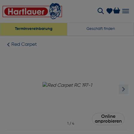
Terminvereinbarung
Geschäft finden
Red Carpet
Online
anprobieren
1
/
4