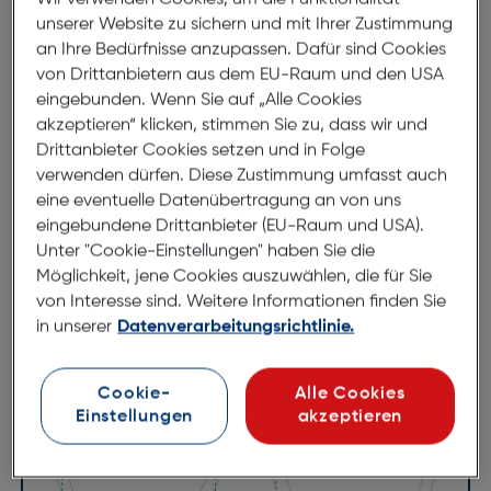
noch einen besonderen Vorteil: Jedes Modell wird
unserer Website zu sichern und mit Ihrer Zustimmung
mit schickem RED CARPET Original-Etui geliefert.
an Ihre Bedürfnisse anzupassen. Dafür sind Cookies
von Drittanbietern aus dem EU-Raum und den USA
eingebunden. Wenn Sie auf „Alle Cookies
akzeptieren“ klicken, stimmen Sie zu, dass wir und
Abmessungen
Drittanbieter Cookies setzen und in Folge
verwenden dürfen. Diese Zustimmung umfasst auch
Brillenbreite:
146mm
eine eventuelle Datenübertragung an von uns
Steg:
14mm
eingebundene Drittanbieter (EU-Raum und USA).
Glasbreite:
57mm
Unter "Cookie-Einstellungen" haben Sie die
Möglichkeit, jene Cookies auszuwählen, die für Sie
Bügellänge:
146mm
von Interesse sind. Weitere Informationen finden Sie
(individuell ausrichtbar)
in unserer
Datenverarbeitungsrichtlinie.
146mm
Cookie-
Alle Cookies
Einstellungen
akzeptieren