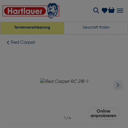
Terminvereinbarung
Geschäft finden
Red Carpet
Online
anprobieren
1
/
4