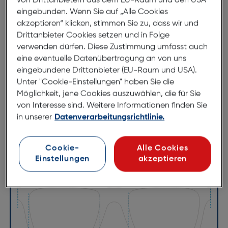
von Drittanbietern aus dem EU-Raum und den USA
noch einen besonderen Vorteil: Jedes Modell wird
eingebunden. Wenn Sie auf „Alle Cookies
mit schickem RED CARPET Original-Etui geliefert.
akzeptieren“ klicken, stimmen Sie zu, dass wir und
Drittanbieter Cookies setzen und in Folge
verwenden dürfen. Diese Zustimmung umfasst auch
eine eventuelle Datenübertragung an von uns
Abmessungen
eingebundene Drittanbieter (EU-Raum und USA).
Unter "Cookie-Einstellungen" haben Sie die
Brillenbreite:
143mm
Möglichkeit, jene Cookies auszuwählen, die für Sie
Steg:
15mm
von Interesse sind. Weitere Informationen finden Sie
Glasbreite:
62mm
in unserer
Datenverarbeitungsrichtlinie.
Bügellänge:
139mm
Cookie-
Alle Cookies
(individuell ausrichtbar)
Einstellungen
akzeptieren
143mm