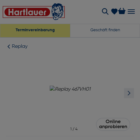
Terminvereinbarung
Geschäft finden
Replay
Online
anprobieren
1
/
4