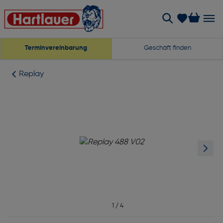
Terminvereinbarung
Geschäft finden
Replay
1
/
4