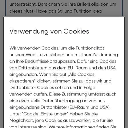
unterstreicht. Bereichern Sie Ihre Brillenkollektion um
dieses Must-Have, das Stil und Funktion ideal
vereint. Genießen Sie den Komfort und die optische
Brillanz dieses Modells.
Verwendung von Cookies
Abmessungen
Wir verwenden Cookies, um die Funktionalität
unserer Website zu sichern und mit Ihrer Zustimmung
Brillenbreite:
141mm
an Ihre Bedürfnisse anzupassen. Dafür sind Cookies
von Drittanbietern aus dem EU-Raum und den USA
Steg:
19mm
eingebunden. Wenn Sie auf „Alle Cookies
Glasbreite:
52mm
akzeptieren“ klicken, stimmen Sie zu, dass wir und
Bügellänge:
145mm
Drittanbieter Cookies setzen und in Folge
verwenden dürfen. Diese Zustimmung umfasst auch
(individuell ausrichtbar)
eine eventuelle Datenübertragung an von uns
eingebundene Drittanbieter (EU-Raum und USA).
141mm
Unter "Cookie-Einstellungen" haben Sie die
Möglichkeit, jene Cookies auszuwählen, die für Sie
von Interesse sind. Weitere Informationen finden Sie