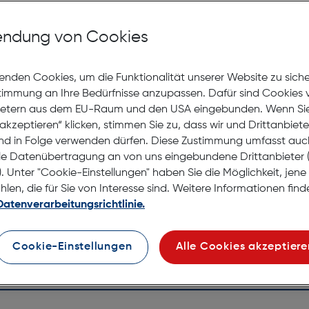
Mit Premiumgläsern und Superentspiegelung in Sehstärke
ndung von Cookies
Jetzt Ter
enden Cookies, um die Funktionalität unserer Website zu sich
stimmung an Ihre Bedürfnisse anzupassen. Dafür sind Cookies 
Lagernd |
ietern aus dem EU-Raum und den USA eingebunden. Wenn Sie 
Nach Hau
akzeptieren“ klicken, stimmen Sie zu, dass wir und Drittanbiet
Selbstab
nd in Folge verwenden dürfen. Diese Zustimmung umfasst auc
le Datenübertragung an von uns eingebundene Drittanbiete
. Unter "Cookie-Einstellungen" haben Sie die Möglichkeit, jen
en, die für Sie von Interesse sind. Weitere Informationen finde
Datenverarbeitungsrichtlinie.
Cookie-Einstellungen
Alle Cookies akzeptiere