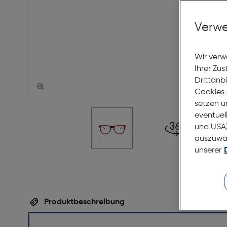
Verwe
Wir verw
Ihrer Zu
Drittanb
Cookies 
setzen u
eventuel
und USA)
auszuwähl
unserer
Produktbeschreibung