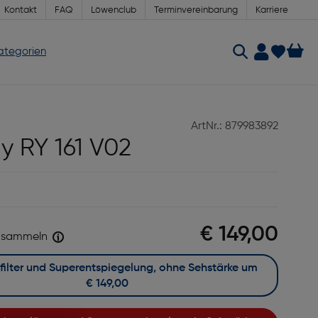
Kontakt
FAQ
Löwenclub
Terminvereinbarung
Karriere
Kategorien
ArtNr.: 879983892
y RY 161 V02
€ 149,00
sammeln
Mit Blaufilter und Superentspiegelung, ohne Sehstärke um
€ 149,00