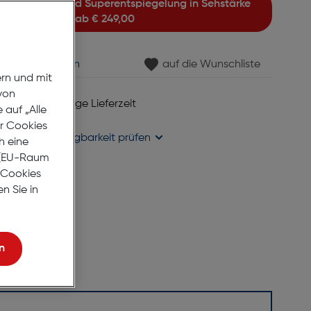
ab
€ 249,00
min vereinbaren
auf die Wunschliste
ern und mit
von
 6 bis 8 Werktage Lieferzeit
auf „Alle
se liefern
er Cookies
holung in
Verfügbarkeit prüfen
h eine
r (EU-Raum
e Cookies
n Sie in
n