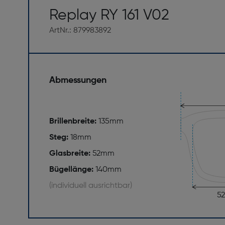
Replay RY 161 V02
ArtNr.: 879983892
Abmessungen
Brillenbreite:
135mm
Steg:
18mm
Glasbreite:
52mm
Bügellänge:
140mm
(individuell ausrichtbar)
5