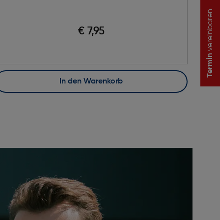
vereinbaren
€ 7,95
Termin
In den Warenkorb