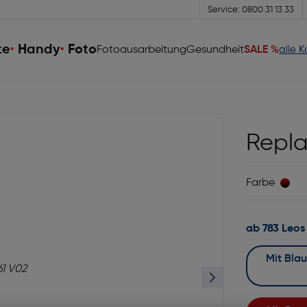
Service: 0800 31 13 33
te
Handy
Foto
Fotoausarbeitung
Gesundheit
SALE %
alle 
Repla
Farbe
ab 783 Leos