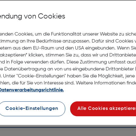
Mit Premiumgläsern und Superentspiegelung in Sehstärke
ndung von Cookies
Jetzt Ter
enden Cookies, um die Funktionalität unserer Website zu sich
stimmung an Ihre Bedürfnisse anzupassen. Dafür sind Cookies 
Lagernd |
ietern aus dem EU-Raum und den USA eingebunden. Wenn Sie 
Nach Hau
akzeptieren“ klicken, stimmen Sie zu, dass wir und Drittanbiet
Selbstab
nd in Folge verwenden dürfen. Diese Zustimmung umfasst auc
le Datenübertragung an von uns eingebundene Drittanbiete
. Unter "Cookie-Einstellungen" haben Sie die Möglichkeit, jen
en, die für Sie von Interesse sind. Weitere Informationen finde
Datenverarbeitungsrichtlinie.
Cookie-Einstellungen
Alle Cookies akzeptiere