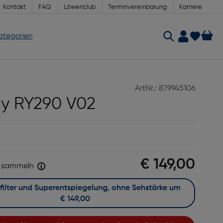
Kontakt
FAQ
Löwenclub
Terminvereinbarung
Karriere
Kategorien
ArtNr.: 879945106
y RY290 V02
€ 149,00
sammeln
Mit Blaufilter und Superentspiegelung, ohne Sehstärke um
€ 149,00