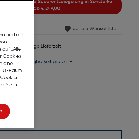
ab
€ 249,00
min vereinbaren
auf die Wunschliste
ern und mit
von
 6 bis 8 Werktage Lieferzeit
auf „Alle
se liefern
er Cookies
holung in
Verfügbarkeit prüfen
h eine
r (EU-Raum
e Cookies
n Sie in
n