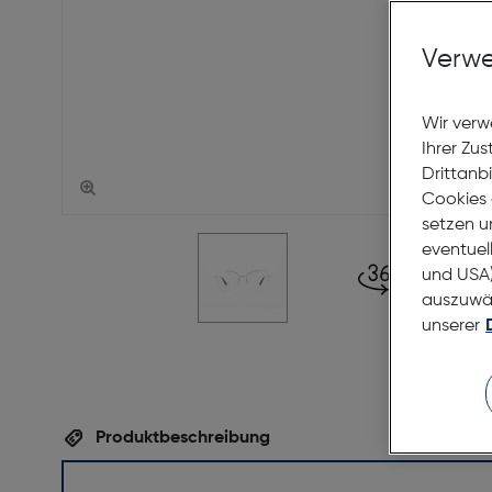
Verwe
Wir verw
Ihrer Zu
Drittanb
Cookies 
setzen u
eventuel
und USA)
auszuwähl
unserer
Produktbeschreibung