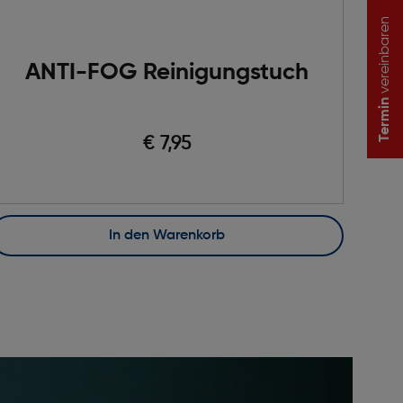
vereinbaren
ANTI-FOG Reinigungstuch
Termin
€ 7,95
In den Warenkorb