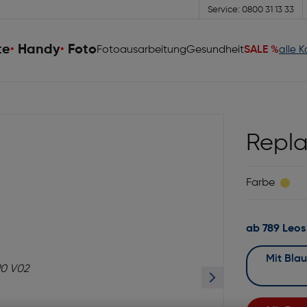
Service: 0800 31 13 33
te
Handy
Foto
Fotoausarbeitung
Gesundheit
SALE %
alle 
Repla
Farbe
ab 789 Leos