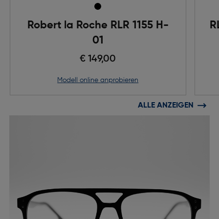
Robert la Roche RLR 1155 H-
R
01
€ 149,00
Modell online anprobieren
ALLE ANZEIGEN