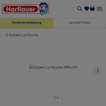
Terminvereinbarung
Geschäft finden
Robert La Roche
1
/
4