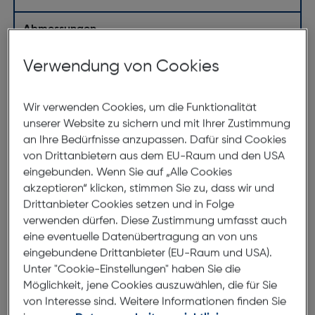
Abmessungen
Verwendung von Cookies
Brillenbreite:
140mm
Steg:
18mm
Wir verwenden Cookies, um die Funktionalität
Glasbreite:
53mm
unserer Website zu sichern und mit Ihrer Zustimmung
Bügellänge:
150mm
an Ihre Bedürfnisse anzupassen. Dafür sind Cookies
(individuell ausrichtbar)
von Drittanbietern aus dem EU-Raum und den USA
eingebunden. Wenn Sie auf „Alle Cookies
140mm
akzeptieren“ klicken, stimmen Sie zu, dass wir und
Drittanbieter Cookies setzen und in Folge
verwenden dürfen. Diese Zustimmung umfasst auch
eine eventuelle Datenübertragung an von uns
eingebundene Drittanbieter (EU-Raum und USA).
Unter "Cookie-Einstellungen" haben Sie die
Möglichkeit, jene Cookies auszuwählen, die für Sie
von Interesse sind. Weitere Informationen finden Sie
53mm
18mm