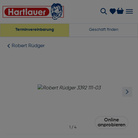
Terminvereinbarung
Geschäft finden
Robert Rüdger
Online
anprobieren
1
/
4