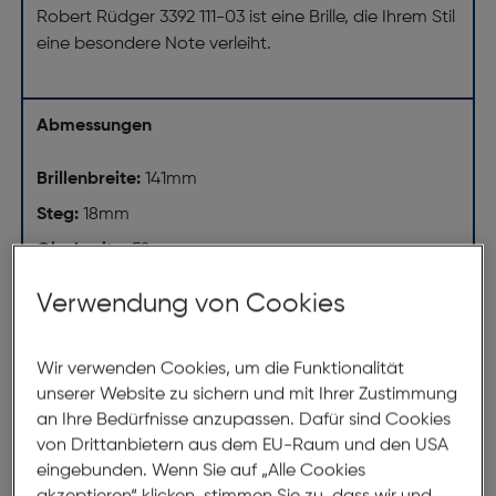
Robert Rüdger 3392 111-03 ist eine Brille, die Ihrem Stil
eine besondere Note verleiht.
Abmessungen
Brillenbreite:
141mm
Steg:
18mm
Glasbreite:
52mm
Bügellänge:
145mm
Verwendung von Cookies
(individuell ausrichtbar)
141mm
Wir verwenden Cookies, um die Funktionalität
unserer Website zu sichern und mit Ihrer Zustimmung
an Ihre Bedürfnisse anzupassen. Dafür sind Cookies
von Drittanbietern aus dem EU-Raum und den USA
eingebunden. Wenn Sie auf „Alle Cookies