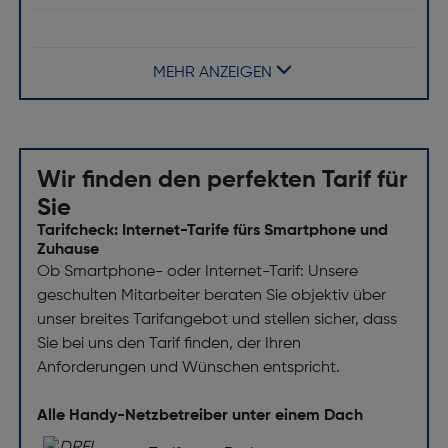
Produktfarbe: Grün
Formfaktor: Balken
MEHR ANZEIGEN
Navigation
GPS: Ja
Wir finden den perfekten Tarif für
Software
Sie
Installiertes Betriebssystem: Android 13
Tarifcheck: Internet-Tarife fürs Smartphone und
Zuhause
Sensoren
Ob Smartphone- oder Internet-Tarif: Unsere
geschulten Mitarbeiter beraten Sie objektiv über
Annäherungssensor: Ja
unser breites Tarifangebot und stellen sicher, dass
Gewicht und Abmessungen
Sie bei uns den Tarif finden, der Ihren
Anforderungen und Wünschen entspricht.
Breite [mm]: 77.8
Alle Handy-Netzbetreiber unter einem Dach
Gewicht [g]: 195