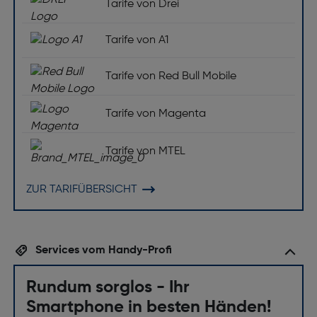
Bildschirm
Tarife von Drei
Bildschirmdiagonale ["]: 6.7
Tarife von A1
Bildschirmauflösung [Pixel]: 1080 x 2400
Tarife von Red Bull Mobile
Display-Typ: PLS
Prozessor
Tarife von Magenta
Prozessor: 680
Tarife von MTEL
Speichermedium
ZUR TARIFÜBERSICHT
RAM-Kapazität [GB]: 4
Kompatible Speicherkarten: MicroSD (TransFlash)
Max. Speicherkartengröße [GB]: 1000
Services vom Handy-Profi
Interne Speicherkapazität [GB]: 64
Rundum sorglos - Ihr
Kamera
Smartphone in besten Händen!