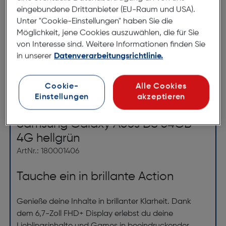
eingebundene Drittanbieter (EU-Raum und USA).
Unter "Cookie-Einstellungen" haben Sie die
Möglichkeit, jene Cookies auszuwählen, die für Sie
von Interesse sind. Weitere Informationen finden Sie
in unserer
Datenverarbeitungsrichtlinie.
Cookie-
Alle Cookies
Einstellungen
akzeptieren
Produktbeschreibung
Samsung Galaxy A05s DS 64GB
4G hellgrün
ArtNr.: 180001406
Tauche ein in brillante Action
Genieße deine Inhalte in brillanter Klarheit. Dank
dem 6,7-Zoll FHD+ Display erlebst du deine