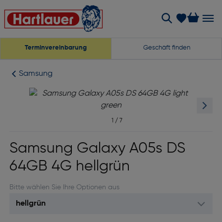
Terminvereinbarung
Geschäft finden
Samsung
1
/
7
Samsung Galaxy A05s DS
64GB 4G hellgrün
Bitte wählen Sie Ihre Optionen aus