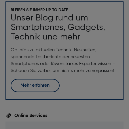
SIM-Kartensteckplätze: Dual-SIM
BLEIBEN SIE IMMER UP TO DATE
Wi-Fi Direct: Ja
Unser Blog rund um
WLAN: Ja
Smartphones, Gadgets,
WLAN-Standards: 802.11a, 802.11b, 802.11g, Wi-Fi 4
Technik und mehr
(802.11n), Wi-Fi 5 (802.11ac), Wi-Fi 6 (802.11ax)
Bluetooth: Ja
Ob Infos zu aktuellen Technik-Neuheiten,
Bluetooth-Version: 5.1
spannende Testberichte der neuesten
Smartphones oder löwenstarkes Expertenwissen –
SIM-Kartentyp: NanoSIM
Schauen Sie vorbei, um nichts mehr zu verpassen!
3G-Standards: UMTS, WCDMA
4G-Standard: LTE-TDD & LTE-FDD
Mehr erfahren
Akku/Batterie
Austauschbare Batterie: Nein
Online Services
Batteriekapazität [mAh]: 5000