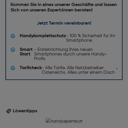
Rückkamera-Typ: Dreifach-Kamera
Kommen Sie in eines unserer Geschäfte und lassen
Sich von unseren Expert:innen beraten!
Auflösung Rückkamera (numerisch) [MP]: 50
Auflösung Frontkamera (numerisch) [MP]: 13
Jetzt Termin vereinbaren!
Auflösung zweite Rückkamera (numerisch) [MP]: 2
Handykomplettschutz
- 100 % Sicherheit für Ihr
Frontkamera-Typ: Einzelne Kamera
Smartphone
Rückkamera-Blitz: Ja
Smart
- Ersteinrichtung Ihres neuen
Start
Smartphones durch unsere Handy-
Autofokus: Ja
Profis
Anschlüsse und Schnittstellen
Tarifcheck
- Alle Tarife. Alle Netzbetreiber
.
Österreichs. Alles unter einem Dach
USB Port: Ja
USB-Stecker: USB Typ-C
Kopfhörer-Konnektivität: 3,5 mm
USB-Version: 2.0
Löwentipps
Netzwerk