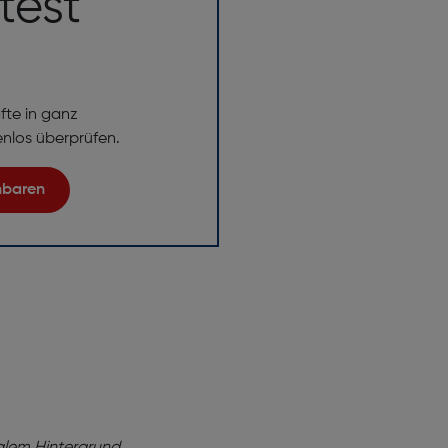
test
fte in ganz
enlos überprüfen.
inbaren
ng!
baren Sie