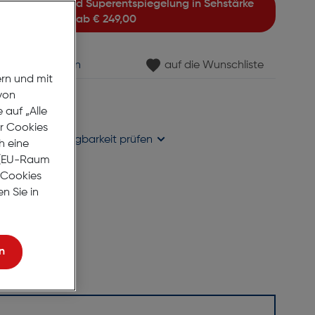
ab
€ 249,00
min vereinbaren
auf die Wunschliste
ern und mit
von
gernd
auf „Alle
se liefern
er Cookies
holung in
Verfügbarkeit prüfen
h eine
r (EU-Raum
e Cookies
n Sie in
n