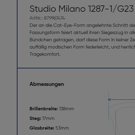
Studio Milano 1287-1/G23
ArtNr.: 879967474
Der an die Cat-Eye-Form angelehnte Schnitt des
Fassungsform feiert aktuell ihren Siegeszug in a
Bündchen getragen, darf diese Form in keiner Zei
auffällig modischen Form federleicht, und herrli
Tragekomfort.
Abmessungen
Brillenbreite:
138mm
Steg:
17mm
Glasbreite:
53mm