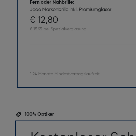
Fern oder Nahbrille:
Jede Markenbrille inkl. Premiumgläser
€ 12,80
€ 15,95 bei Spezialverglasung
* 24 Monate Mindestvertragslaufzeit
100% Optiker