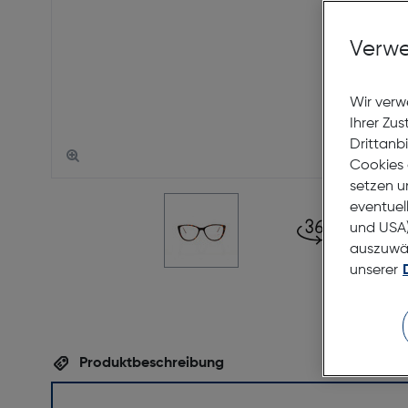
Verwe
Wir verw
Ihrer Zu
Drittanb
Cookies 
setzen u
eventuel
und USA)
auszuwähl
unserer
Produktbeschreibung