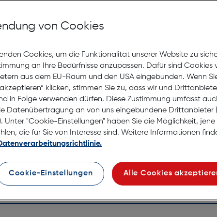
Mit Premiumgläsern und Superentspiegelung in Sehstärke
ndung von Cookies
Jetzt Ter
enden Cookies, um die Funktionalität unserer Website zu sich
stimmung an Ihre Bedürfnisse anzupassen. Dafür sind Cookies 
Nicht la
ietern aus dem EU-Raum und den USA eingebunden. Wenn Sie 
Nach Hau
akzeptieren“ klicken, stimmen Sie zu, dass wir und Drittanbiet
Selbstab
nd in Folge verwenden dürfen. Diese Zustimmung umfasst auc
le Datenübertragung an von uns eingebundene Drittanbiete
. Unter "Cookie-Einstellungen" haben Sie die Möglichkeit, jen
en, die für Sie von Interesse sind. Weitere Informationen finde
Datenverarbeitungsrichtlinie.
Cookie-Einstellungen
Alle Cookies akzeptiere