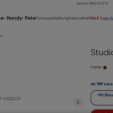
Service: 0800 31 13 33
te
Handy
Foto
Fotoausarbeitung
Gesundheit
SALE %
alle 
C5
Studi
Farbe
ab 789 Leos