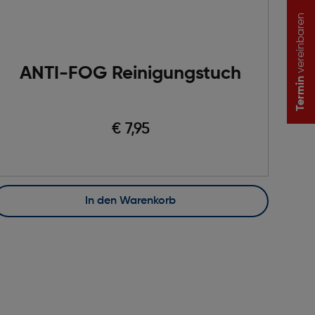
vereinbaren
ANTI-FOG Reinigungstuch
Termin
€ 7,95
In den Warenkorb