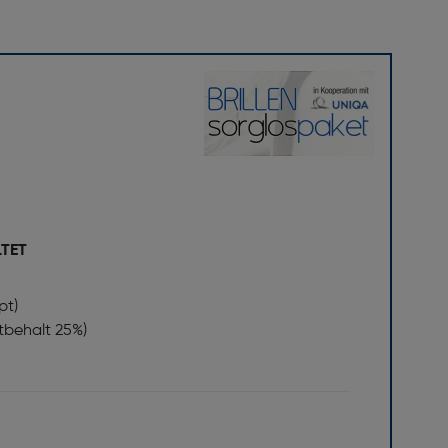
LTET
pt)
stbehalt 25%)