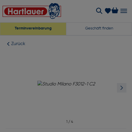
Terminvereinbarung
Geschäft finden
Zurück
1
/
4