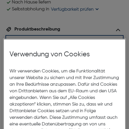
Nach Hause liefern
Selbstabholung in
Verfügbarkeit prüfen
Produktbeschreibung
Studio Milano F3012-1 C2
ArtNr.: 879949243
Verwendung von Cookies
Diese klassische Form feiert zur Zeit ihr Comeback
Wir verwenden Cookies, um die Funktionalität
als modisches counter-part zu den
unserer Website zu sichern und mit Ihrer Zustimmung
allgegenwärtigen dünnen Metallfassungen. Neben
an Ihre Bedürfnisse anzupassen. Dafür sind Cookies
dem geringen Gewicht, trägt auch die durch den
von Drittanbietern aus dem EU-Raum und den USA
Doppelsteg erhöhte Stabilität zu der Beliebtheit
eingebunden. Wenn Sie auf „Alle Cookies
dieser speziellen Form bei. Wer sich nicht scheut von
akzeptieren“ klicken, stimmen Sie zu, dass wir und
der Norm abzuweichen, und trotzdem Wert auf
Drittanbieter Cookies setzen und in Folge
ausgefallenen Style legt, ist mit dieser Fassung gut
verwenden dürfen. Diese Zustimmung umfasst auch
beraten.
eine eventuelle Datenübertragung an von uns