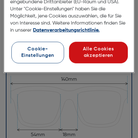
eingebundene Drittanbieter (EU-Raum und USA).
Unter "Cookie-Einstellungen" haben Sie die
Abmessungen
Möglichkeit, jene Cookies auszuwählen, die für Sie
von Interesse sind. Weitere Informationen finden Sie
Brillenbreite:
140mm
in unserer
Datenverarbeitungsrichtlinie.
Steg:
18mm
Glasbreite:
54mm
Cookie-
Alle Cookies
Einstellungen
akzeptieren
Bügellänge:
145mm
(individuell ausrichtbar)
140mm
54mm
18mm