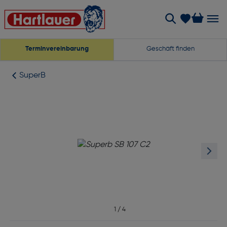
Terminvereinbarung
Geschäft finden
SuperB
1
/
4