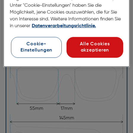
Brillenbreite:
138mm
Unter "Cookie-Einstellungen" haben Sie die
Möglichkeit, jene Cookies auszuwählen, die für Sie
Steg:
17mm
von Interesse sind. Weitere Informationen finden Sie
Glasbreite:
55mm
in unserer
Datenverarbeitungsrichtlinie.
Bügellänge:
145mm
(individuell ausrichtbar)
Cookie-
Alle Cookies
Einstellungen
akzeptieren
138mm
55mm
17mm
145mm