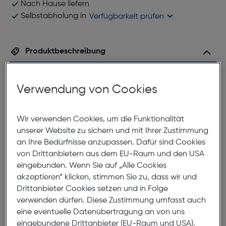
Nach Hause liefern
Selbstabholung in
Verfügbarkeit prüfen
Produktbeschreibung
Superb SB 107 C2
Verwendung von Cookies
ArtNr.: 879967976
Dezentes Design, geringes Gewicht, und
bestmögliche Anpassfähigkeit sind nur drei
Wir verwenden Cookies, um die Funktionalität
Eigenschaften dieser herrlichen Brillenfassung. Durch
unserer Website zu sichern und mit Ihrer Zustimmung
ihre niedrige Silhouette eignet sich diese großartige
an Ihre Bedürfnisse anzupassen. Dafür sind Cookies
Fassung perfekt für Brillenträger die modernes, sowie
von Drittanbietern aus dem EU-Raum und den USA
sportliches Design mit einer unaufdringlichen Optik
eingebunden. Wenn Sie auf „Alle Cookies
kombinieren möchten.
akzeptieren“ klicken, stimmen Sie zu, dass wir und
Drittanbieter Cookies setzen und in Folge
verwenden dürfen. Diese Zustimmung umfasst auch
Abmessungen
eine eventuelle Datenübertragung an von uns
eingebundene Drittanbieter (EU-Raum und USA).