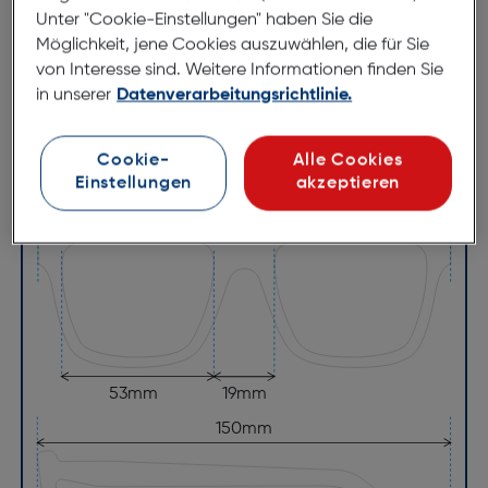
Brillenbreite:
136mm
Unter "Cookie-Einstellungen" haben Sie die
Möglichkeit, jene Cookies auszuwählen, die für Sie
Steg:
19mm
von Interesse sind. Weitere Informationen finden Sie
Glasbreite:
53mm
in unserer
Datenverarbeitungsrichtlinie.
Bügellänge:
150mm
(individuell ausrichtbar)
Cookie-
Alle Cookies
Einstellungen
akzeptieren
136mm
53mm
19mm
150mm