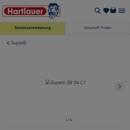
Terminvereinbarung
Geschäft finden
SuperB
1
/
4