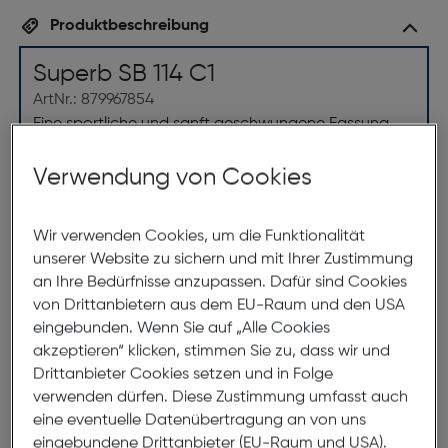
Produktbeschreibung
Superb SB 114 C1
ArtNr.: 879967854
Eine sportliche und sanft geschwungene Fassung
aus einer federleichten Metalllegierung. Die Form
eignet sich besonders für Brillenträgerinnen deren
Verwendung von Cookies
Augenbrauen ebenfalls leicht geschwungen sind.
Durch die spritzige Farbgebung erscheint diese
Wir verwenden Cookies, um die Funktionalität
Fassung freundlich und unaufdringlich. Diese
unserer Website zu sichern und mit Ihrer Zustimmung
Eigenschaften machen die Brille zur perfekten Wahl
an Ihre Bedürfnisse anzupassen. Dafür sind Cookies
für Brillenträgerinnen die sich vom Grau des Alltages
von Drittanbietern aus dem EU-Raum und den USA
abheben wollen, sowie qualitativ hochwertige, und
eingebunden. Wenn Sie auf „Alle Cookies
nachhaltige Verarbeitungsqualität schätzen.
akzeptieren“ klicken, stimmen Sie zu, dass wir und
Drittanbieter Cookies setzen und in Folge
verwenden dürfen. Diese Zustimmung umfasst auch
Abmessungen
eine eventuelle Datenübertragung an von uns
eingebundene Drittanbieter (EU-Raum und USA).