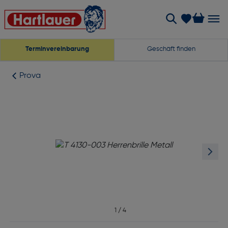
Terminvereinbarung
Geschäft finden
Prova
1
/
4