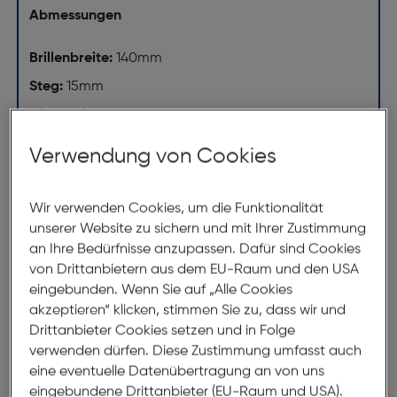
Abmessungen
Brillenbreite:
140mm
Steg:
15mm
Glasbreite:
55mm
Bügellänge:
140mm
Verwendung von Cookies
(individuell ausrichtbar)
140mm
Wir verwenden Cookies, um die Funktionalität
unserer Website zu sichern und mit Ihrer Zustimmung
an Ihre Bedürfnisse anzupassen. Dafür sind Cookies
von Drittanbietern aus dem EU-Raum und den USA
eingebunden. Wenn Sie auf „Alle Cookies
akzeptieren“ klicken, stimmen Sie zu, dass wir und
Drittanbieter Cookies setzen und in Folge
verwenden dürfen. Diese Zustimmung umfasst auch
55mm
15mm
eine eventuelle Datenübertragung an von uns
eingebundene Drittanbieter (EU-Raum und USA).
140mm