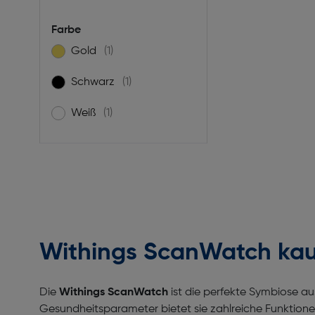
Farbe
Gold
(1)
Filtern nach Farbe: Gold
Schwarz
(1)
Filtern nach Farbe: Schwarz
Weiß
(1)
Filtern nach Farbe: Weiß
Withings ScanWatch kauf
Die
Withings ScanWatch
ist die perfekte Symbiose a
Gesundheitsparameter bietet sie zahlreiche Funktione