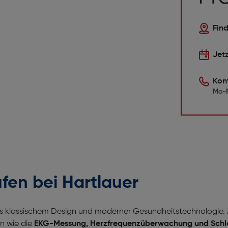
Find
Jet
Kon
Mo-F
en bei Hartlauer
us klassischem Design und moderner Gesundheitstechnologie. 
n wie die
EKG-Messung, Herzfrequenzüberwachung
und Schl