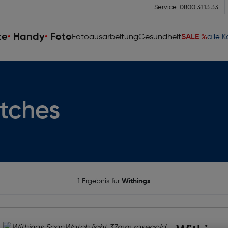
Service: 0800 31 13 33
te
Handy
Foto
Fotoausarbeitung
Gesundheit
SALE %
alle 
tches
1 Ergebnis für
Withings