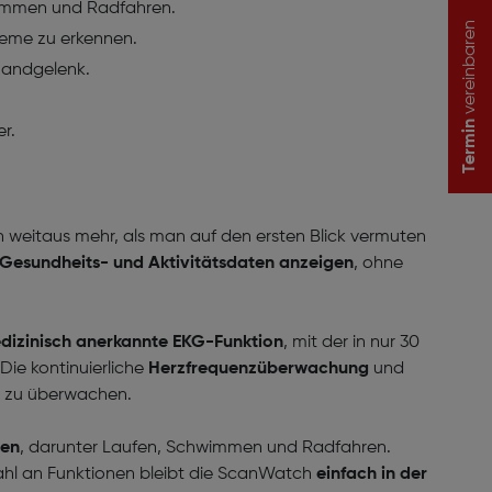
hwimmen und Radfahren.
vereinbaren
eme zu erkennen.
Handgelenk.
Termin
r.
 weitaus mehr, als man auf den ersten Blick vermuten
Gesundheits- und Aktivitätsdaten anzeigen
, ohne
dizinisch anerkannte
EKG-Funktion
, mit der in nur 30
Die kontinuierliche
Herzfrequenzüberwachung
und
en zu überwachen.
ten
, darunter Laufen, Schwimmen und Radfahren.
zahl an Funktionen bleibt die ScanWatch
einfach in der