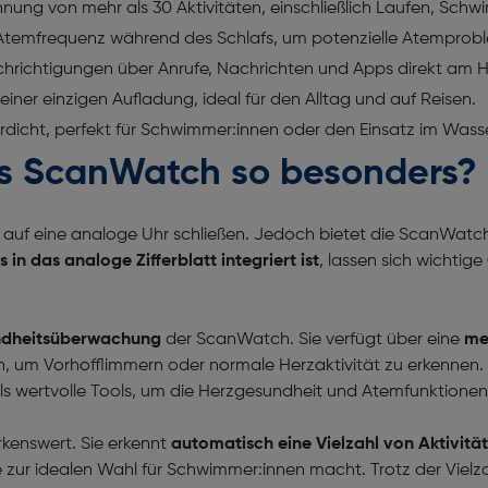
ung von mehr als 30 Aktivitäten, einschließlich Laufen, Sc
emfrequenz während des Schlafs, um potenzielle Atemprobl
chrichtigungen über Anrufe, Nachrichten und Apps direkt am 
einer einzigen Aufladung, ideal für den Alltag und auf Reisen.
dicht, perfekt für Schwimmer:innen oder den Einsatz im Wasse
s ScanWatch so besonders?
auf eine analoge Uhr schließen. Jedoch bietet die ScanWatch
 in das analoge Zifferblatt integriert ist
, lassen sich wichtige
ndheitsüberwachung
der ScanWatch. Sie verfügt über eine
me
, um Vorhofflimmern oder normale Herzaktivität zu erkennen. 
ls wertvolle Tools, um die Herzgesundheit und Atemfunktion
kenswert. Sie erkennt
automatisch eine Vielzahl von Aktivitä
ie zur idealen Wahl für Schwimmer:innen macht. Trotz der Viel