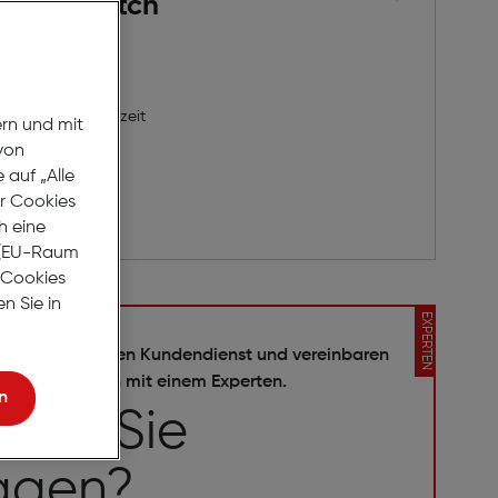
s Scanwatch
3 Werktage Lieferzeit
ern und mit
von
auf „Alle
er Cookies
rb
h eine
r (EU-Raum
e Cookies
n Sie in
EXPERTEN
ieren Sie unseren Kundendienst und vereinbaren
ch einen Termin mit einem Experten.
n
ben Sie
agen?