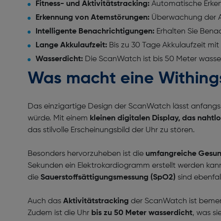
Fitness- und Aktivitätstracking:
Automatische Erkenn
Erkennung von Atemstörungen:
Überwachung der At
Intelligente Benachrichtigungen:
Erhalten Sie Bena
Lange Akkulaufzeit:
Bis zu 30 Tage Akkulaufzeit mit 
Wasserdicht:
Die ScanWatch ist bis 50 Meter wasser
Was macht eine Withing
Das einzigartige Design der ScanWatch lässt anfangs 
würde. Mit einem
kleinen digitalen Display, das nahtlos
das stilvolle Erscheinungsbild der Uhr zu stören.
Besonders hervorzuheben ist die
umfangreiche Gesu
Sekunden ein Elektrokardiogramm erstellt werden kann
die
Sauerstoffsättigungsmessung (SpO2)
sind ebenfal
Auch das
Aktivitätstracking
der ScanWatch ist bemer
Zudem ist die Uhr
bis zu 50 Meter wasserdicht
, was s