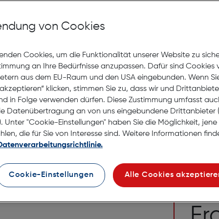
Withing
light
ndung von Cookies
Gratis Versand
Lagernd | 2 bis 
enden Cookies, um die Funktionalität unserer Website zu sich
stimmung an Ihre Bedürfnisse anzupassen. Dafür sind Cookies 
€ 229,99
ietern aus dem EU-Raum und den USA eingebunden. Wenn Sie 
akzeptieren“ klicken, stimmen Sie zu, dass wir und Drittanbiet
in den Warenko
nd in Folge verwenden dürfen. Diese Zustimmung umfasst auc
le Datenübertragung an von uns eingebundene Drittanbiete
. Unter "Cookie-Einstellungen" haben Sie die Möglichkeit, jen
en, die für Sie von Interesse sind. Weitere Informationen finde
Datenverarbeitungsrichtlinie.
Kontakt
Sie glei
Cookie-Einstellungen
Alle Cookies akzeptiere
Ha
Fr