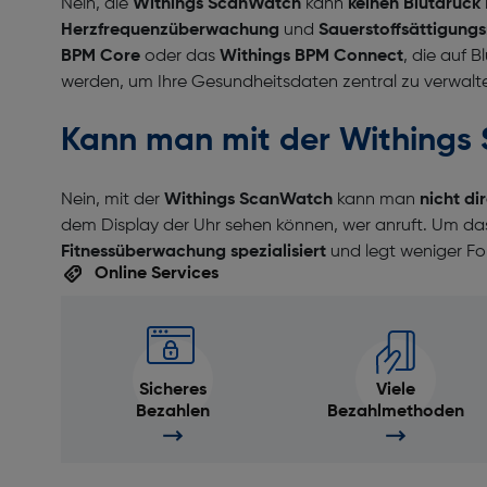
Nein, die
Withings ScanWatch
kann
keinen Blutdruck
Herzfrequenzüberwachung
und
Sauerstoffsättigung
BPM Core
oder das
Withings BPM Connect
, die auf 
werden, um Ihre Gesundheitsdaten zentral zu verwalt
Kann man mit der Withings 
Nein, mit der
Withings ScanWatch
kann man
nicht di
dem Display der Uhr sehen können, wer anruft. Um d
Fitnessüberwachung spezialisiert
und legt weniger Fo
Online Services
Sicheres
Viele
Bezahlen
Bezahlmethoden