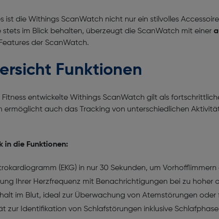
s ist die Withings ScanWatch nicht nur ein stilvolles Accessoir
ele stets im Blick behalten, überzeugt die ScanWatch mit einer
a
d Features der ScanWatch.
ersicht Funktionen
Fitness entwickelte Withings ScanWatch gilt als fortschrittlich
n ermöglicht auch das Tracking von unterschiedlichen Aktivi
 in die Funktionen:
lektrokardiogramm (EKG) in nur 30 Sekunden, um Vorhofflimmern
 Ihrer Herzfrequenz mit Benachrichtigungen bei zu hoher od
halt im Blut, ideal zur Überwachung von Atemstörungen oder fü
tät zur Identifikation von Schlafstörungen inklusive Schlafph