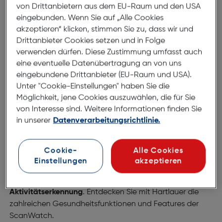
von Drittanbietern aus dem EU-Raum und den USA
Hartlauer
eingebunden. Wenn Sie auf „Alle Cookies
akzeptieren“ klicken, stimmen Sie zu, dass wir und
Die
Withings ScanWatch
ist die perfekte Symbiose aus
Drittanbieter Cookies setzen und in Folge
klassischem Design und moderner
verwenden dürfen. Diese Zustimmung umfasst auch
Gesundheitstechnologie. Als
innovative Hybrid-
eine eventuelle Datenübertragung an von uns
Smartwatch
mit Fokus auf Gesundheitsparameter
eingebundene Drittanbieter (EU-Raum und USA).
bietet sie zahlreiche Funktionen wie die
EKG-Messung,
Unter "Cookie-Einstellungen" haben Sie die
Herzfrequenzüberwachung
und Schlafanalyse
.
Möglichkeit, jene Cookies auszuwählen, die für Sie
von Interesse sind. Weitere Informationen finden Sie
in unserer
Datenverarbeitungsrichtlinie.
Mit ihrem eleganten Look und fortschrittlichen Features
ist die Withings ScanWatch nicht nur ein stilvolles
Accessoire, sondern auch ein
zuverlässiger Begleiter
für
Cookie-
Alle Cookies
Ihr
tagtägliches Wohlbefinden
. Damit Sie ihre
Einstellungen
akzeptieren
Fitnessziele stets im Blick behalten, überzeugt die
ScanWatch mit einer
automatischen
Aktivitätserkennung
. Entdecken Sie mit Hartlauer die
zahlreichen Gesundheitsfunktionen und Features der
ScanWatch.