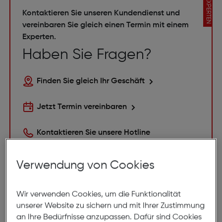
EXPERTEN
Kontaktieren Sie unseren Kundendienst und
vereinbaren Sie gleich einen Termin mit einem
Experten.
Haben Sie Fragen?
Finden Sie gleich Ihr Geschäft
Jetzt Termin vereinbaren
Kontaktieren Sie unsere Hotline
0800 31 13 33
Mo-Fr 08:00–18:00, Sa 09:00–13:00
Verwendung von Cookies
Wir verwenden Cookies, um die Funktionalität
unserer Website zu sichern und mit Ihrer Zustimmung
an Ihre Bedürfnisse anzupassen. Dafür sind Cookies
Withings ScanWatch kaufen bei