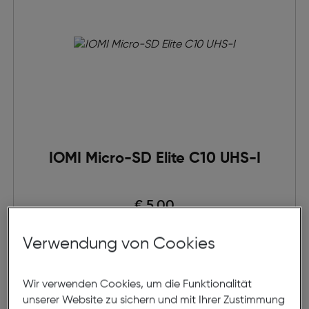
IOMI Micro-SD Elite C10 UHS-I
Preis nach Rabatts
€ 5,00
Ursprünglicher Preis
€ 7,77
statt
Verwendung von Cookies
in den Warenkorb
Wir verwenden Cookies, um die Funktionalität
unserer Website zu sichern und mit Ihrer Zustimmung