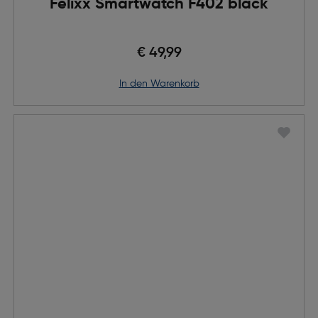
Felixx Smartwatch F402 black
€ 49,99
in den Warenkorb