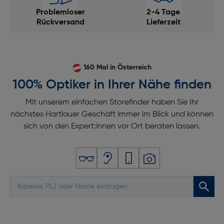
Problemloser
2-4 Tage
SIM-Kartentyp: NanoSIM + eSIM
Rückversand
Lieferzeit
AirPlay: Ja
2G-Standards: Edge, GSM
3G-Standards: DC-HSDPA, HSPA+, UMTS
160 Mal in Österreich
4G-Standard: LTE-TDD & LTE-FDD
100% Optiker in Ihrer Nähe finden
Mit unserem einfachen Storefinder haben Sie Ihr
nächstes Hartlauer Geschäft immer im Blick und können
sich von den Expert:innen vor Ort beraten lassen.