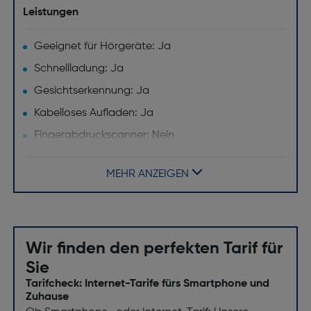
Leistungen
Geeignet für Hörgeräte: Ja
Schnellladung: Ja
Gesichtserkennung: Ja
Kabelloses Aufladen: Ja
Fingerabdruckscanner: Nein
Design
MEHR ANZEIGEN
Produktfarbe: Weiß
Gehäusematerial: Glas, Titan
Formfaktor: Balken
Wir finden den perfekten Tarif für
Internationale Schutzart (IP-Code): IP68
Sie
Navigation
Tarifcheck: Internet-Tarife fürs Smartphone und
Zuhause