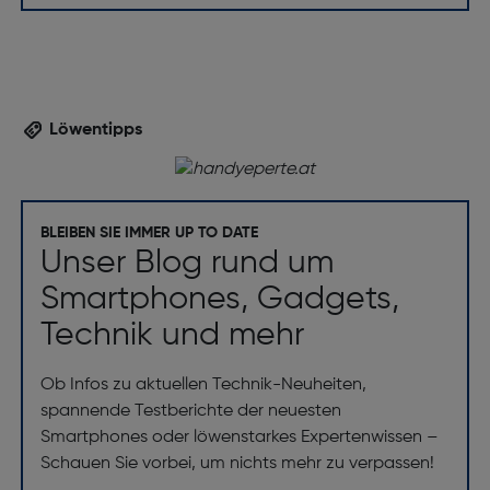
Prozessor: A18 Pro
Speichermedium
Kompatible Speicherkarten: Nicht unterstützt
Löwentipps
Interne Speicherkapazität [GB]: 512
Kamera
BLEIBEN SIE IMMER UP TO DATE
Rückkamera-Typ: Dreifach-Kamera
Unser Blog rund um
Auflösung Rückkamera (numerisch) [MP]: 48
Smartphones, Gadgets,
Auflösung Frontkamera (numerisch) [MP]: 12
Technik und mehr
Auflösung zweite Rückkamera (numerisch) [MP]: 48
Frontkamera-Typ: Einzelne Kamera
Ob Infos zu aktuellen Technik-Neuheiten,
spannende Testberichte der neuesten
Rückkamera-Blitz: Ja
Smartphones oder löwenstarkes Expertenwissen –
Autofokus: Ja
Schauen Sie vorbei, um nichts mehr zu verpassen!
Gesichtserkennung: Ja