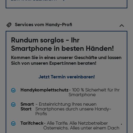
Gyroskop: Ja
Annäherungssensor: Ja
Gewicht und Abmessungen
Services vom Handy-Profi
Breite [mm]: 77.6
Rundum sorglos - Ihr
Gewicht [g]: 227
Smartphone in besten Händen!
Bildschirm
Kommen Sie in eines unserer Geschäfte und lassen
Sich von unseren Expert:innen beraten!
Anti-Fingerprint Oberfläche: Ja
Jetzt Termin vereinbaren!
Display Glasart: Ceramic Shield
High Dynamic Range Video Unterstützung: Ja
Handykomplettschutz
- 100 % Sicherheit für Ihr
Smartphone
Bildschirmdiagonale ["]: 6.9
Smart
- Ersteinrichtung Ihres neuen
Bildschirmauflösung [Pixel]: 2868 x 1320
Start
Smartphones durch unsere Handy-
Profis
Prozessor
Tarifcheck
- Alle Tarife. Alle Netzbetreiber
.
Österreichs. Alles unter einem Dach
Anzahl Co-Prozessorkerne: 16