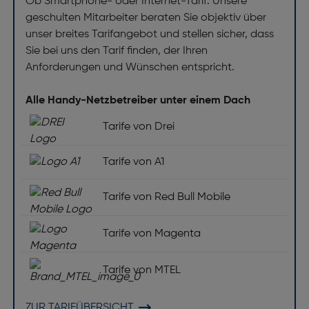
Ob Smartphone- oder Internet-Tarif: Unsere
Galileo: Ja
geschulten Mitarbeiter beraten Sie objektiv über
Elektronischer Kompass: Ja
unser breites Tarifangebot und stellen sicher, dass
GPS: Ja
Sie bei uns den Tarif finden, der Ihren
Anforderungen und Wünschen entspricht.
GLONASS: Ja
Multimedia
Alle Handy-Netzbetreiber unter einem Dach
Unterstützte Audioformate: AAC, ALAC, FLAC,
Tarife von Drei
MP3, APAC
Tarife von A1
Unterstützte Videoformate: H.264, HEVC, ProRes,
AV1
Tarife von Red Bull Mobile
Unterstützte Bildformate: GIF, JPG, TIFF
Software
Tarife von Magenta
Installiertes Betriebssystem: iOS 18
Tarife von MTEL
Sensoren
ZUR TARIFÜBERSICHT