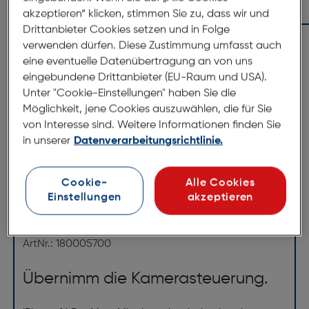
In den Warenkorb
akzeptieren“ klicken, stimmen Sie zu, dass wir und
Drittanbieter Cookies setzen und in Folge
verwenden dürfen. Diese Zustimmung umfasst auch
eine eventuelle Datenübertragung an von uns
eingebundene Drittanbieter (EU-Raum und USA).
Unter "Cookie-Einstellungen" haben Sie die
Möglichkeit, jene Cookies auszuwählen, die für Sie
von Interesse sind. Weitere Informationen finden Sie
in unserer
Datenverarbeitungsrichtlinie.
Produktbeschreibung
Cookie-
Alle Cookies
Einstellungen
akzeptieren
Apple iPhone 16 Pro Max 512GB
Titan weiß
ArtNr.: 180005700
Übernimm die Kamerasteuerung.