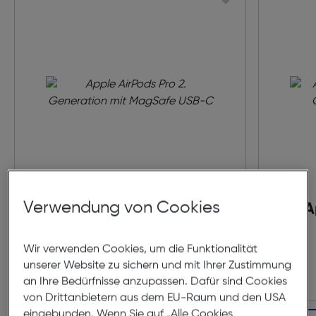
Verwendung von Cookies
Apple AirPods Pro 2.
A
Generation mit MagSafe
Wir verwenden Cookies, um die Funktionalität
USB-C
Ger
€ 239,00
unserer Website zu sichern und mit Ihrer Zustimmung
an Ihre Bedürfnisse anzupassen. Dafür sind Cookies
von Drittanbietern aus dem EU-Raum und den USA
eingebunden. Wenn Sie auf „Alle Cookies