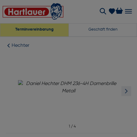
Terminvereinbarung
Geschäft finden
Hechter
1
/
4