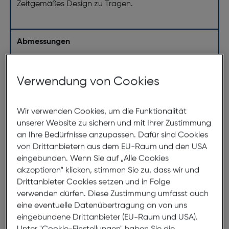
Zeitgemäßes Design zu Tragen.
Abmessungen
Brillenbreite:
131mm
Verwendung von Cookies
Steg:
17mm
Glasbreite:
51mm
Wir verwenden Cookies, um die Funktionalität
Bügellänge:
140mm
unserer Website zu sichern und mit Ihrer Zustimmung
(individuell ausrichtbar)
an Ihre Bedürfnisse anzupassen. Dafür sind Cookies
von Drittanbietern aus dem EU-Raum und den USA
131mm
eingebunden. Wenn Sie auf „Alle Cookies
akzeptieren“ klicken, stimmen Sie zu, dass wir und
Drittanbieter Cookies setzen und in Folge
verwenden dürfen. Diese Zustimmung umfasst auch
eine eventuelle Datenübertragung an von uns
eingebundene Drittanbieter (EU-Raum und USA).