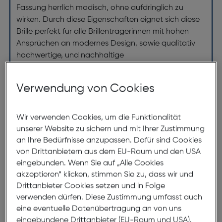
Fassung herrlich modisch, ohne aufdringlich zu
wirken. Durch diese Eigenschaften eignet sich diese
Brille perfekt für alle Brillenträgerinnen mit hohen
Ansprüchen an modernes Design, sowie qualitativ
hochwertige, und nachhaltige
Verarbeitungsqualität.
Verwendung von Cookies
Abmessungen
Wir verwenden Cookies, um die Funktionalität
Brillenbreite:
138mm
unserer Website zu sichern und mit Ihrer Zustimmung
an Ihre Bedürfnisse anzupassen. Dafür sind Cookies
Steg:
20mm
von Drittanbietern aus dem EU-Raum und den USA
Glasbreite:
51mm
eingebunden. Wenn Sie auf „Alle Cookies
akzeptieren“ klicken, stimmen Sie zu, dass wir und
Bügellänge:
150mm
Drittanbieter Cookies setzen und in Folge
(individuell ausrichtbar)
verwenden dürfen. Diese Zustimmung umfasst auch
eine eventuelle Datenübertragung an von uns
138mm
eingebundene Drittanbieter (EU-Raum und USA).