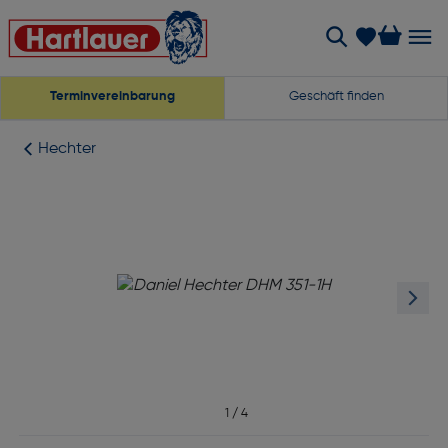
Terminvereinbarung
Geschäft finden
Hechter
1
/
4