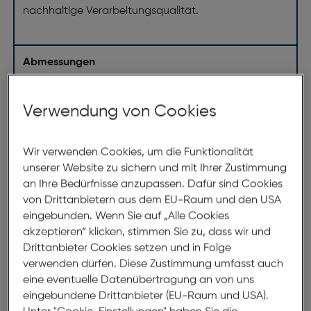
nachhaltige Verarbeitungsqualität.
Abmessungen
Brillenbreite:
137mm
Verwendung von Cookies
Steg:
16mm
Glasbreite:
55mm
Wir verwenden Cookies, um die Funktionalität
Bügellänge:
145mm
unserer Website zu sichern und mit Ihrer Zustimmung
an Ihre Bedürfnisse anzupassen. Dafür sind Cookies
(individuell ausrichtbar)
von Drittanbietern aus dem EU-Raum und den USA
137mm
eingebunden. Wenn Sie auf „Alle Cookies
akzeptieren“ klicken, stimmen Sie zu, dass wir und
Drittanbieter Cookies setzen und in Folge
verwenden dürfen. Diese Zustimmung umfasst auch
eine eventuelle Datenübertragung an von uns
eingebundene Drittanbieter (EU-Raum und USA).