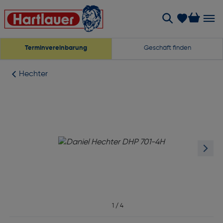
Terminvereinbarung
Geschäft finden
Hechter
1
/
4