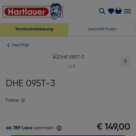
Terminvereinbarung
Geschäft finden
Hechter
1
/
3
DHE 095T-3
Farbe
€ 149,00
ab 789 Leos
sammeln