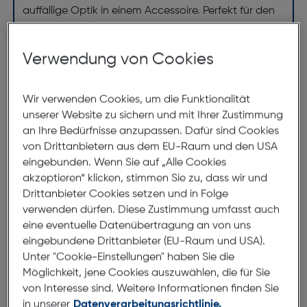
auffällige Optik in einem Accessoire. Perfekt für den
modernen, stilsicheren Mann, setzt die Hechter
HEP079-5H einen besonderen Akzent und sichert
Verwendung von Cookies
Ihnen bewundernde Blicke im Alltag, im Büro oder
bei besonderen Anlässen.
Wir verwenden Cookies, um die Funktionalität
unserer Website zu sichern und mit Ihrer Zustimmung
Abmessungen
an Ihre Bedürfnisse anzupassen. Dafür sind Cookies
von Drittanbietern aus dem EU-Raum und den USA
Brillenbreite:
144mm
eingebunden. Wenn Sie auf „Alle Cookies
akzeptieren“ klicken, stimmen Sie zu, dass wir und
Steg:
13mm
Drittanbieter Cookies setzen und in Folge
Glasbreite:
60mm
verwenden dürfen. Diese Zustimmung umfasst auch
eine eventuelle Datenübertragung an von uns
Bügellänge:
150mm
eingebundene Drittanbieter (EU-Raum und USA).
(individuell ausrichtbar)
Unter "Cookie-Einstellungen" haben Sie die
Möglichkeit, jene Cookies auszuwählen, die für Sie
144mm
von Interesse sind. Weitere Informationen finden Sie
in unserer
Datenverarbeitungsrichtlinie.