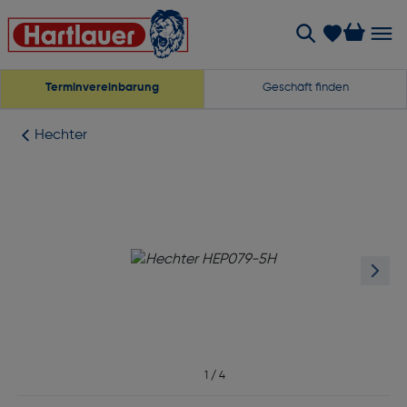
Terminvereinbarung
Geschäft finden
Hechter
1
/
4