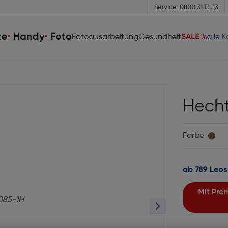
Service: 0800 31 13 33
te
Handy
Foto
Fotoausarbeitung
Gesundheit
SALE %
alle 
Hech
Farbe
ab 789 Leos
Mit Premiumgläsern und Superentspiegelung in Sehstärke