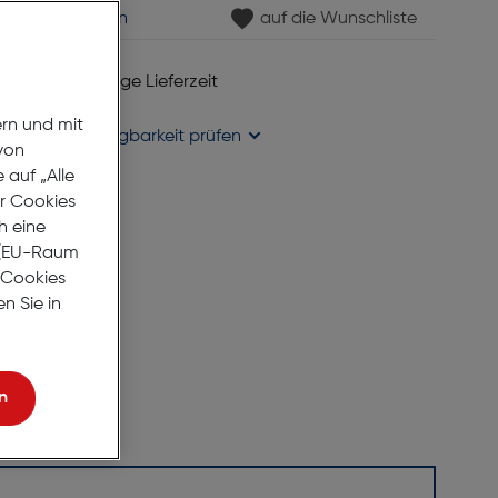
min vereinbaren
auf die Wunschliste
 6 bis 8 Werktage Lieferzeit
se liefern
ern und mit
holung in
Verfügbarkeit prüfen
von
auf „Alle
er Cookies
h eine
r (EU-Raum
e Cookies
n Sie in
n