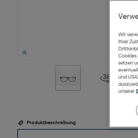
Verwe
Wir verw
Ihrer Zu
Drittanb
Cookies 
setzen u
eventuel
und USA)
auszuwähl
unserer
Produktbeschreibung