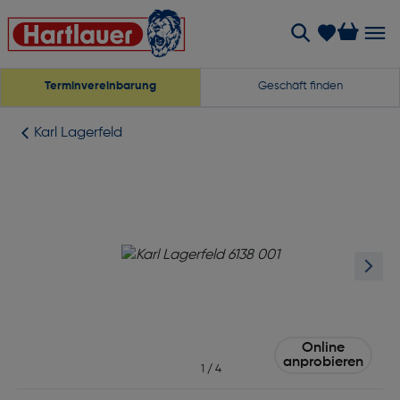
Terminvereinbarung
Geschäft finden
Karl Lagerfeld
Online
anprobieren
1
/
4