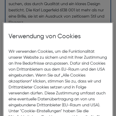
suchen, das durch Qualität und ein klares Design
besticht. Die Karl Lagerfeld 6138 001 ist mehr als nur
eine Brille, sie ist ein Ausdruck von zeitlosem Stil und
Eleganz.
Verwendung von Cookies
Abmessungen
Wir verwenden Cookies, um die Funktionalität
Brillenbreite:
141mm
unserer Website zu sichern und mit Ihrer Zustimmung
Steg:
19mm
an Ihre Bedürfnisse anzupassen. Dafür sind Cookies
von Drittanbietern aus dem EU-Raum und den USA
Glasbreite:
53mm
eingebunden. Wenn Sie auf „Alle Cookies
Bügellänge:
145mm
akzeptieren“ klicken, stimmen Sie zu, dass wir und
Drittanbieter Cookies setzen und in Folge
(individuell ausrichtbar)
verwenden dürfen. Diese Zustimmung umfasst auch
141mm
eine eventuelle Datenübertragung an von uns
eingebundene Drittanbieter (EU-Raum und USA).
Unter "Cookie-Einstellungen" haben Sie die