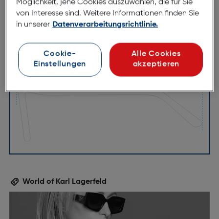
Möglichkeit, jene Cookies auszuwählen, die für Sie
von Interesse sind. Weitere Informationen finden Sie
in unserer
Datenverarbeitungsrichtlinie.
53mm
19mm
Cookie-
Alle Cookies
Einstellungen
akzeptieren
145mm
World of Karl Lagerfeld