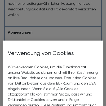
nach einer außergewöhnlichen Fassung nicht auf
Verarbeitungsqualität und Tragekomfort verzichten
wollen.
Abmessungen
Brillenbreite:
141mm
Steg:
18mm
Verwendung von Cookies
Glasbreite:
52mm
Bügellänge:
140mm
Wir verwenden Cookies, um die Funktionalität
unserer Website zu sichern und mit Ihrer Zustimmung
(individuell ausrichtbar)
an Ihre Bedürfnisse anzupassen. Dafür sind Cookies
von Drittanbietern aus dem EU-Raum und den USA
141mm
eingebunden. Wenn Sie auf „Alle Cookies
akzeptieren“ klicken, stimmen Sie zu, dass wir und
Drittanbieter Cookies setzen und in Folge
verwenden dürfen. Diese Zustimmung umfasst auch