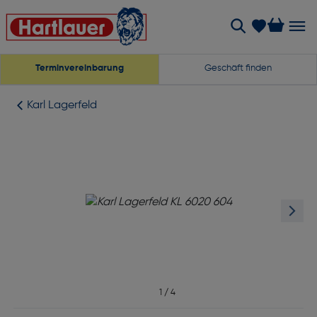
Terminvereinbarung
Geschäft finden
Karl Lagerfeld
1
/
4