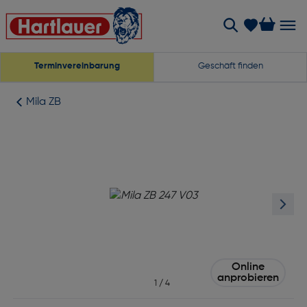
Terminvereinbarung
Geschäft finden
Mila ZB
Online
anprobieren
1
/
4