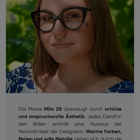
Die Marke
Mila ZB
überzeugt durch
schicke
und anspruchsvolle Ästhetik
. Jedes Detail in
den Brillen enthält eine Nuance der
Persönlichkeit der Designerin.
Warme Farben,
Perlen und edle Metalle
ziehen sich durch die