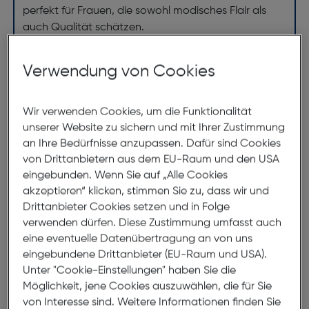
perfekt für Frauen, die sowohl modisches Flair als
auch Qualität schätzen.
Verwendung von Cookies
Abmessungen
Brillenbreite:
143mm
Wir verwenden Cookies, um die Funktionalität
unserer Website zu sichern und mit Ihrer Zustimmung
Steg:
16mm
an Ihre Bedürfnisse anzupassen. Dafür sind Cookies
Glasbreite:
54mm
von Drittanbietern aus dem EU-Raum und den USA
eingebunden. Wenn Sie auf „Alle Cookies
Bügellänge:
140mm
akzeptieren“ klicken, stimmen Sie zu, dass wir und
(individuell ausrichtbar)
Drittanbieter Cookies setzen und in Folge
verwenden dürfen. Diese Zustimmung umfasst auch
143mm
eine eventuelle Datenübertragung an von uns
eingebundene Drittanbieter (EU-Raum und USA).
Unter "Cookie-Einstellungen" haben Sie die
Möglichkeit, jene Cookies auszuwählen, die für Sie
von Interesse sind. Weitere Informationen finden Sie