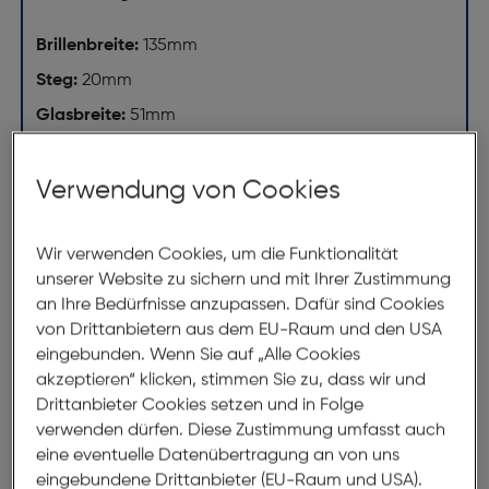
Brillenbreite:
135mm
Steg:
20mm
Glasbreite:
51mm
Bügellänge:
140mm
(individuell ausrichtbar)
Verwendung von Cookies
135mm
Wir verwenden Cookies, um die Funktionalität
unserer Website zu sichern und mit Ihrer Zustimmung
an Ihre Bedürfnisse anzupassen. Dafür sind Cookies
von Drittanbietern aus dem EU-Raum und den USA
eingebunden. Wenn Sie auf „Alle Cookies
akzeptieren“ klicken, stimmen Sie zu, dass wir und
Drittanbieter Cookies setzen und in Folge
51mm
20mm
verwenden dürfen. Diese Zustimmung umfasst auch
eine eventuelle Datenübertragung an von uns
140mm
eingebundene Drittanbieter (EU-Raum und USA).