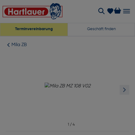
Terminvereinbarung
Geschäft finden
Mila ZB
1
/
4