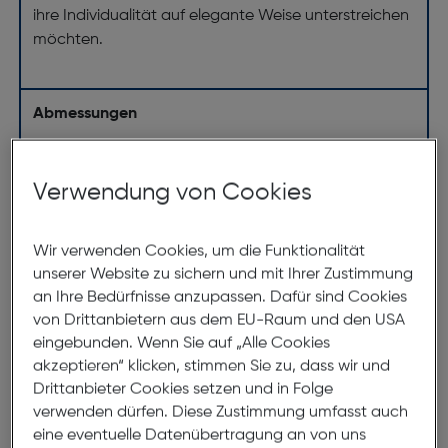
ihre Individualität auf elegante Weise unterstreichen
möchten.
Abmessungen
Brillenbreite:
145mm
Verwendung von Cookies
Steg:
18mm
Glasbreite:
54mm
Wir verwenden Cookies, um die Funktionalität
Bügellänge:
140mm
unserer Website zu sichern und mit Ihrer Zustimmung
(individuell ausrichtbar)
an Ihre Bedürfnisse anzupassen. Dafür sind Cookies
von Drittanbietern aus dem EU-Raum und den USA
145mm
eingebunden. Wenn Sie auf „Alle Cookies
akzeptieren“ klicken, stimmen Sie zu, dass wir und
Drittanbieter Cookies setzen und in Folge
verwenden dürfen. Diese Zustimmung umfasst auch
eine eventuelle Datenübertragung an von uns