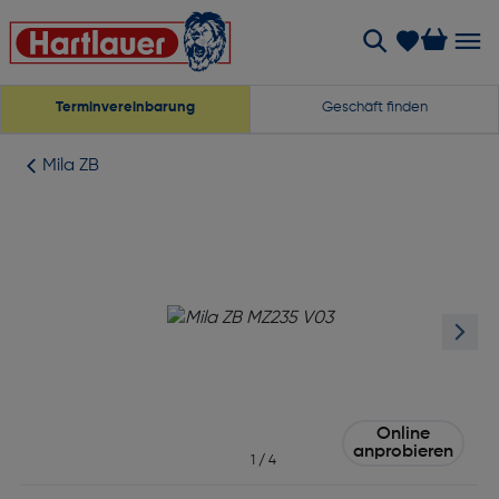
Terminvereinbarung
Geschäft finden
Mila ZB
Online
anprobieren
1
/
4