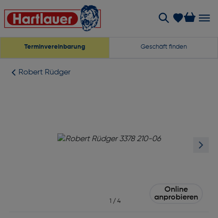
Terminvereinbarung
Geschäft finden
Robert Rüdger
Online
anprobieren
1
/
4