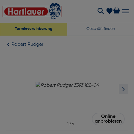
Terminvereinbarung
Geschäft finden
Robert Rüdger
Online
anprobieren
1
/
4