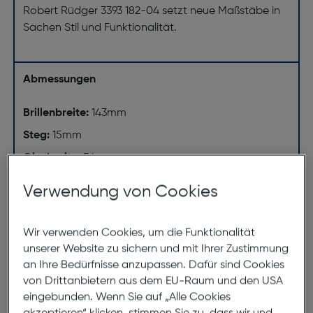
Robert Rüdger 3393 182-04 setzt neue Maßstäbe in
Sachen Stil und Funktionalität.
Abmessungen
Brillenbreite:
143mm
Steg:
15mm
Glasbreite:
54mm
Bügellänge:
145mm
Verwendung von Cookies
(individuell ausrichtbar)
143mm
Wir verwenden Cookies, um die Funktionalität
unserer Website zu sichern und mit Ihrer Zustimmung
an Ihre Bedürfnisse anzupassen. Dafür sind Cookies
von Drittanbietern aus dem EU-Raum und den USA
eingebunden. Wenn Sie auf „Alle Cookies