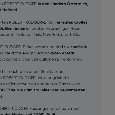
en ROBERT RÜDGER
in den Ländern Österreich,
d Holland
.
ierten ROBERT RÜDGER-Brillen,
erregten großes
Optiker/innen
im deutsch-sprachigen Raum
essen in Mailand, Paris, New York und Tokio.
ERT RÜDGER
-
Brillen waren und sind die
spezielle
d die dafür exklusiv entwickelten Azetat-
ravaganten, aber verkäuflichen Brillenformen.
 ist nach wie vor der Schlüssel des
ke ROBERT RÜDGER. Viele begeisterte
käufer/innen wurden dadurch zu Fans dieser
GER wurde damit zu einer der bekanntesten
hs
.
r ROBERT RÜDGER Fassungen wird heute noch