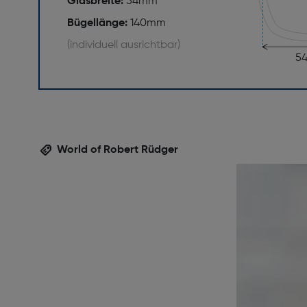
Glasbreite:
54mm
Bügellänge:
140mm
(individuell ausrichtbar)
5
World of Robert Rüdger