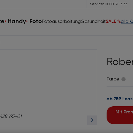
Service: 0800 31 13 33
te
Handy
Foto
Fotoausarbeitung
Gesundheit
SALE %
alle 
1
Rober
Farbe
ab 789 Leos
Mit Premiumgläsern und Superentspiegelung in Sehstärke