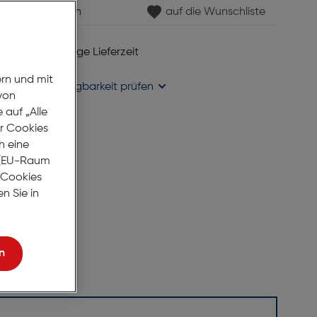
min vereinbaren
auf die Wunschliste
 6 bis 8 Werktage Lieferzeit
se liefern
ern und mit
holung in
Verfügbarkeit prüfen
von
auf „Alle
er Cookies
h eine
r (EU-Raum
e Cookies
n Sie in
n