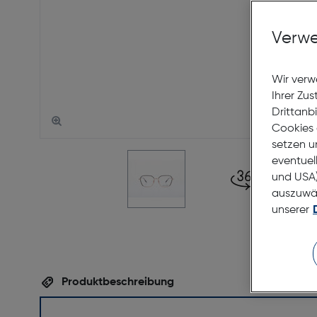
Verwe
Wir verw
Ihrer Zu
Drittanb
Cookies 
setzen u
eventuel
und USA)
auszuwähl
unserer
Produktbeschreibung