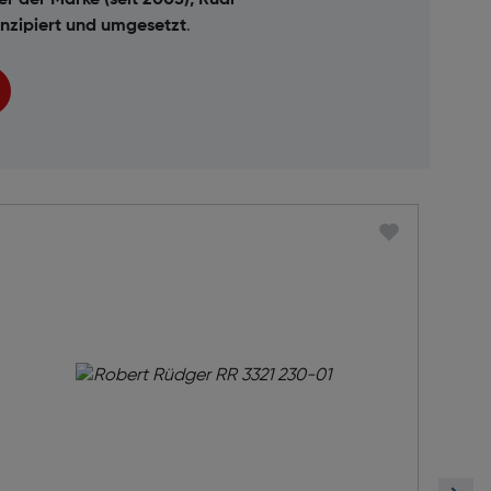
er der Marke (seit 2005), Rudi
nzipiert und umgesetzt
.