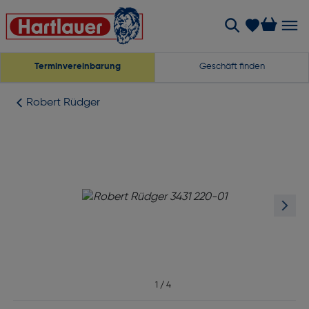
Terminvereinbarung
Geschäft finden
Robert Rüdger
1
/
4