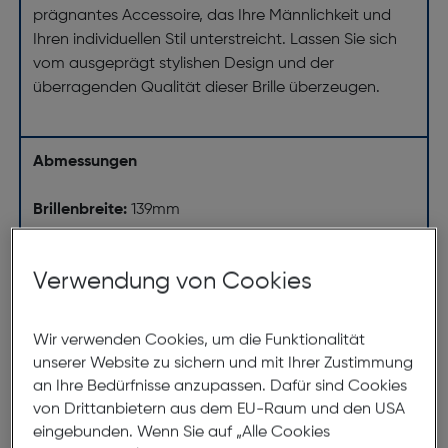
prägnantes Accessoire, das Ihre Männlichkeit und
Ihren individuellen Stil unterstreicht. Lassen Sie sich
vom ausgeprägt stylishen Design und der
überragenden Qualität dieser Brille überzeugen.
Abmessungen
Brillenbreite:
139mm
Steg:
17mm
Glasbreite:
55mm
Verwendung von Cookies
Bügellänge:
145mm
(individuell ausrichtbar)
Wir verwenden Cookies, um die Funktionalität
unserer Website zu sichern und mit Ihrer Zustimmung
139mm
an Ihre Bedürfnisse anzupassen. Dafür sind Cookies
von Drittanbietern aus dem EU-Raum und den USA
eingebunden. Wenn Sie auf „Alle Cookies