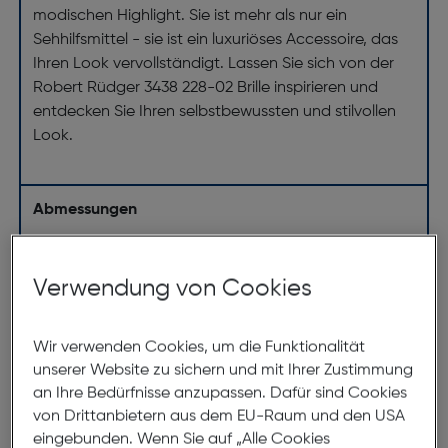
modischen Highlight. Sie ist mehr als nur ein
Sehhilfsmittel - sie ist ein luxuriöses Accessoire, das
Ihren Look vervollständigt. Lassen Sie sich von der
Robert Rüdger 3438 228-02 Brille inspirieren und
entdecken Sie Ihren selbstbewussten und stilvollen
Look.
Abmessungen
Brillenbreite:
140mm
Verwendung von Cookies
Steg:
15mm
Glasbreite:
54mm
Wir verwenden Cookies, um die Funktionalität
Bügellänge:
140mm
unserer Website zu sichern und mit Ihrer Zustimmung
(individuell ausrichtbar)
an Ihre Bedürfnisse anzupassen. Dafür sind Cookies
von Drittanbietern aus dem EU-Raum und den USA
140mm
eingebunden. Wenn Sie auf „Alle Cookies