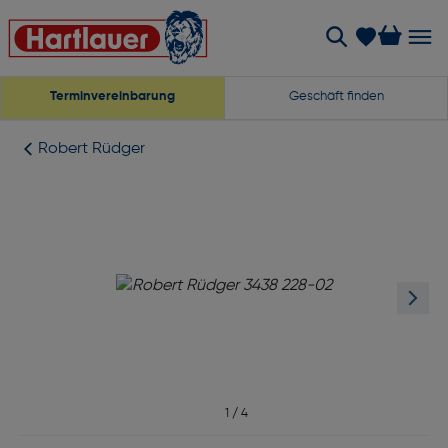
Terminvereinbarung
Geschäft finden
Robert Rüdger
1
/
4