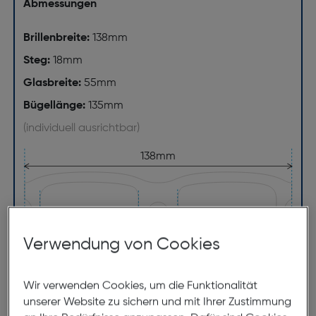
Abmessungen
Brillenbreite:
138mm
Steg:
18mm
Glasbreite:
55mm
Bügellänge:
135mm
(individuell ausrichtbar)
138mm
Verwendung von Cookies
55mm
18mm
Wir verwenden Cookies, um die Funktionalität
unserer Website zu sichern und mit Ihrer Zustimmung
135mm