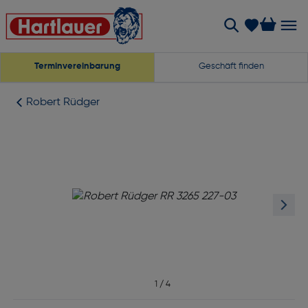
Terminvereinbarung
Geschäft finden
Robert Rüdger
1
/
4