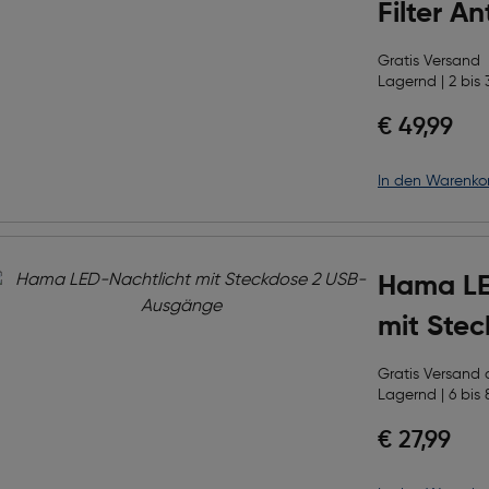
Filter An
Gratis Versand
Lagernd | 2 bis 
€ 49,99
in den Warenko
Hama LE
mit Ste
Ausgän
Gratis Versand
Lagernd | 6 bis 
€ 27,99