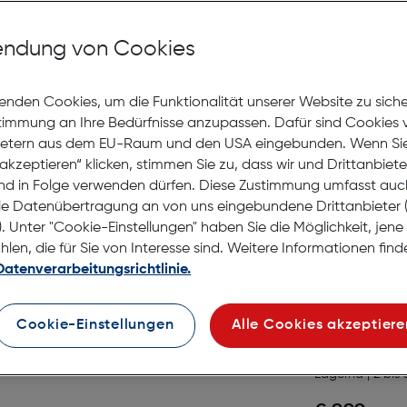
Hama W
Outdoor
ndung von Cookies
Gratis Versand
Lagernd | 6 bis 
enden Cookies, um die Funktionalität unserer Website zu sich
use
stimmung an Ihre Bedürfnisse anzupassen. Dafür sind Cookies 
Preis nac
€ 17,59
ietern aus dem EU-Raum und den USA eingebunden. Wenn Sie 
Ursprüngl
€ 21,99
statt
akzeptieren“ klicken, stimmen Sie zu, dass wir und Drittanbiet
nd in Folge verwenden dürfen. Diese Zustimmung umfasst auc
in den Warenko
le Datenübertragung an von uns eingebundene Drittanbiete
. Unter "Cookie-Einstellungen" haben Sie die Möglichkeit, jen
en, die für Sie von Interesse sind. Weitere Informationen finde
Datenverarbeitungsrichtlinie.
NABO F
Funkste
Cookie-Einstellungen
Alle Cookies akzeptiere
Set
Gratis Versand
Lagernd | 2 bis 