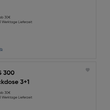
 ab 30€
3 Werktage Lieferzeit
h Rabatts
icher Preis
rb
S 300
ckdose 3+1
 ab 30€
3 Werktage Lieferzeit