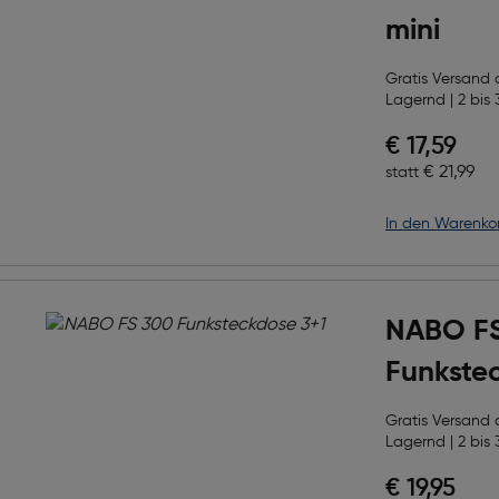
mini
Gratis Versand
Lagernd | 2 bis 
Preis nac
€ 17,59
Ursprüngl
€ 21,99
statt
in den Warenko
NABO F
Funkste
Gratis Versand
Lagernd | 2 bis 
€ 19,95