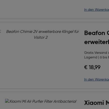
in den Warenko
Beafon 
erweiter
Visitor 2
Gratis Versand
Lagernd | 6 bis 
€ 18,99
in den Warenko
Xiaomi Mi