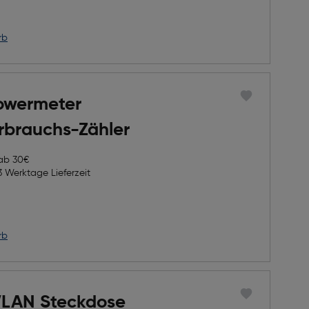
rb
owermeter
rbrauchs-Zähler
 ab 30€
3 Werktage Lieferzeit
rb
LAN Steckdose