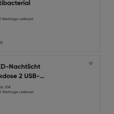
tibacterial
3 Werktage Lieferzeit
rb
D-Nachtlicht
ckdose 2 USB-
ge
 ab 30€
8 Werktage Lieferzeit