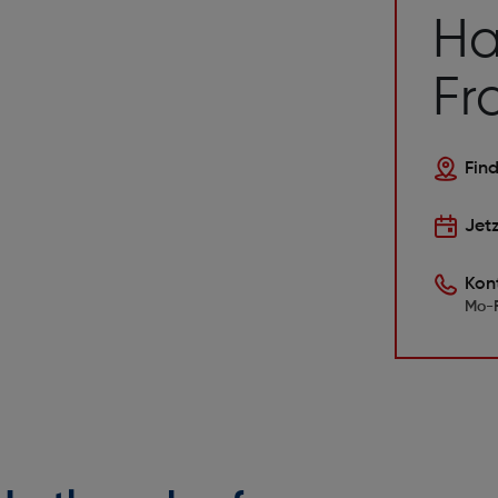
Ha
Fr
Find
Jet
Kon
Mo-F