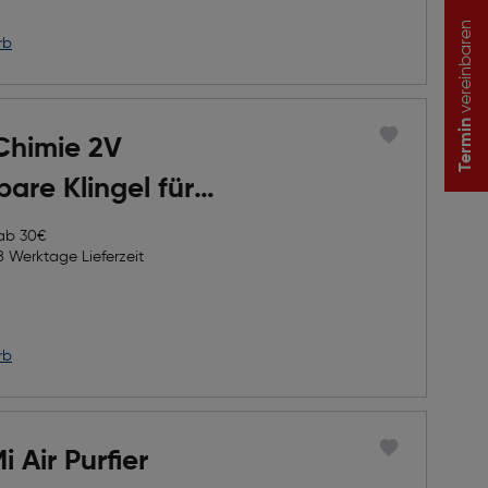
vereinbaren
rb
Termin
Chimie 2V
bare Klingel für
 ab 30€
8 Werktage Lieferzeit
rb
 Air Purfier