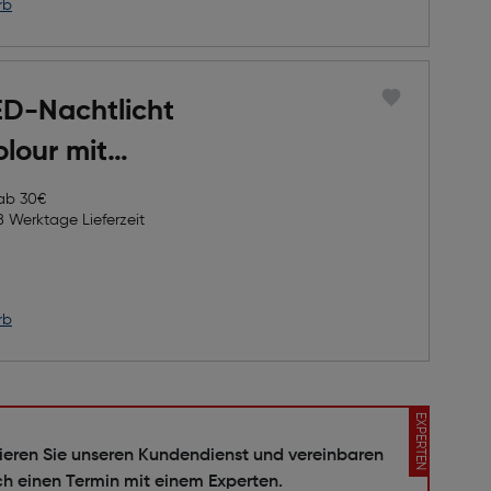
rb
D-Nachtlicht
olour mit
se
 ab 30€
8 Werktage Lieferzeit
rb
EXPERTEN
ieren Sie unseren Kundendienst und vereinbaren
ch einen Termin mit einem Experten.