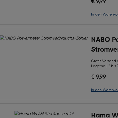
€ 9,99
in den Warenko
NABO P
Stromve
Gratis Versand
Lagernd | 2 bis 
€ 9,99
in den Warenko
Hama W