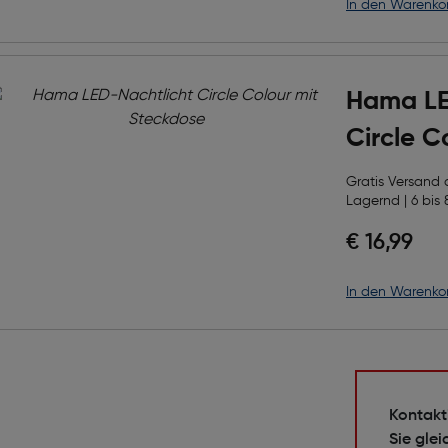
in den Warenko
Hama LE
Circle C
Steckdo
Gratis Versand
Lagernd | 6 bis 
€ 16,99
in den Warenko
Kontakt
Sie glei