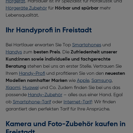
Hörgerät
. Hartlauer ist Ihr Spezialist für Hörakustik und
Hörgeräte Zubehör
für
Hörbar und spürbar
mehr
Lebensqualität.
Ihr Handyprofi in Freistadt
Bei Hartlauer erwarten Sie Top
Smartphones
und
Handys
zum
besten Preis
. Die
Zufriedenheit unserer
Kund:innen sowie individuelle und fachgerechte
Beratung
stehen bei uns an erster Stelle. Vertrauen Sie
Ihrem
Handy-Profi
und profitieren Sie von den
neuesten
Modellen namhafter Marken
wie
Apple
,
Samsung
,
Xiaomi
,
Huawei
und Co. Zudem finden Sie bei uns das
passende
Handy-Zubehör
– alles aus einer Hand. Egal
ob
Smartphone-Tarif
oder
Internet-Tarif
: Wir finden
garantiert den perfekten Tarif für Ihre Ansprüche.
Kamera und Foto-Zubehör kaufen in
Freistadt