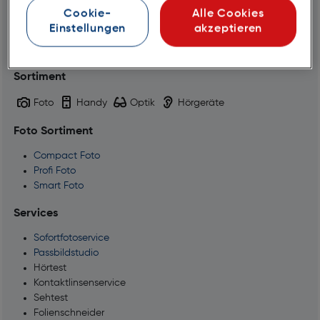
Mittwoch
08:30 - 18:00
Cookie-
Alle Cookies
Donnerstag
08:30 - 18:00
Einstellungen
akzeptieren
Freitag
08:30 - 18:00
Samstag
08:30 - 17:00
Sortiment
Foto
Handy
Optik
Hörgeräte
Foto Sortiment
Compact Foto
Profi Foto
Smart Foto
Services
Sofortfotoservice
Passbildstudio
Hörtest
Kontaktlinsenservice
Sehtest
Folienschneider