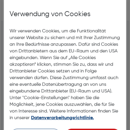
151
Geschäfte im Umkreis
Liste
Karte
Verwendung von Cookies
Hartlauer Freistadt
Wir verwenden Cookies, um die Funktionalität
Linzer Straße 63
unserer Website zu sichern und mit Ihrer Zustimmung
4240 Freistadt
an Ihre Bedürfnisse anzupassen. Dafür sind Cookies
von Drittanbietern aus dem EU-Raum und den USA
(050) 61351701
eingebunden. Wenn Sie auf „Alle Cookies
Jetzt Termin vereinbaren
akzeptieren“ klicken, stimmen Sie zu, dass wir und
Drittanbieter Cookies setzen und in Folge
Routenplaner
verwenden dürfen. Diese Zustimmung umfasst auch
eine eventuelle Datenübertragung an von uns
geschaeft017@hartlauer.at
eingebundene Drittanbieter (EU-Raum und USA).
Unter "Cookie-Einstellungen" haben Sie die
Möglichkeit, jene Cookies auszuwählen, die für Sie
von Interesse sind. Weitere Informationen finden Sie
Öffnungszeiten
in unserer
Datenverarbeitungsrichtlinie.
Montag
08:30 - 18:00
Dienstag
08:30 - 18:00