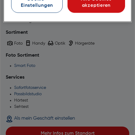
Mittwoch
08:30 - 18:00
Einstellungen
akzeptieren
Donnerstag
08:30 - 18:00
Freitag
08:30 - 18:00
Samstag
09:00 - 12:30
Sortiment
Foto
Handy
Optik
Hörgeräte
Foto Sortiment
Smart Foto
Services
Sofortfotoservice
Passbildstudio
Hörtest
Sehtest
Als mein Geschäft einstellen
Mehr Infos zum Standort