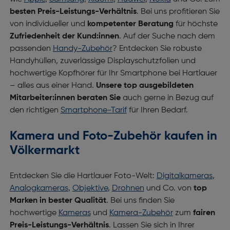
besten Preis-Leistungs-Verhältnis
. Bei uns profitieren Sie
von individueller und
kompetenter Beratung
für höchste
Zufriedenheit der Kund:innen
. Auf der Suche nach dem
passenden
Handy-Zubehör
? Entdecken Sie robuste
Handyhüllen, zuverlässige Displayschutzfolien und
hochwertige Kopfhörer für Ihr Smartphone bei Hartlauer
– alles aus einer Hand.
Unsere top ausgebildeten
Mitarbeiter:innen beraten Sie
auch gerne in Bezug auf
den richtigen
Smartphone-Tarif
für Ihren Bedarf.
Kamera und Foto-Zubehör kaufen in
Völkermarkt
Entdecken Sie die Hartlauer Foto-Welt:
Digitalkameras
,
Analogkameras
,
Objektive
,
Drohnen
und Co. von
top
Marken in bester Qualität
. Bei uns finden Sie
hochwertige
Kameras
und
Kamera-Zubehör
zum
fairen
Preis-Leistungs-Verhältnis
. Lassen Sie sich in Ihrer