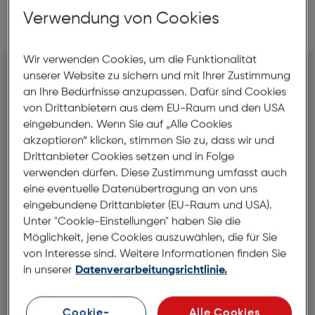
Verwendung von Cookies
151
Geschäfte im Umkreis
Liste
Karte
Wir verwenden Cookies, um die Funktionalität
Hartlauer Völkermarkt
unserer Website zu sichern und mit Ihrer Zustimmung
Hauptplatz 7
an Ihre Bedürfnisse anzupassen. Dafür sind Cookies
9100 Völkermarkt
von Drittanbietern aus dem EU-Raum und den USA
eingebunden. Wenn Sie auf „Alle Cookies
(050) 61358901
akzeptieren“ klicken, stimmen Sie zu, dass wir und
Jetzt Termin vereinbaren
Drittanbieter Cookies setzen und in Folge
verwenden dürfen. Diese Zustimmung umfasst auch
Routenplaner
eine eventuelle Datenübertragung an von uns
eingebundene Drittanbieter (EU-Raum und USA).
geschaeft089@hartlauer.at
Unter "Cookie-Einstellungen" haben Sie die
Möglichkeit, jene Cookies auszuwählen, die für Sie
von Interesse sind. Weitere Informationen finden Sie
in unserer
Datenverarbeitungsrichtlinie.
Öffnungszeiten
Montag
08:30 - 18:00
Dienstag
08:30 - 18:00
Cookie-
Alle Cookies