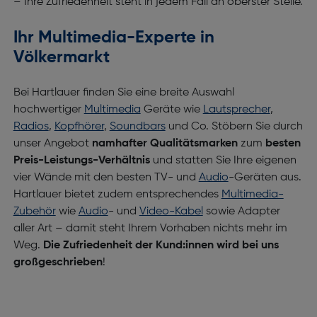
– Ihre Zufriedenheit steht in jedem Fall an oberster Stelle.
Ihr Multimedia-Experte in
Völkermarkt
Bei Hartlauer finden Sie eine breite Auswahl
hochwertiger
Multimedia
Geräte
wie
Lautsprecher
,
Radios
,
Kopfhörer
,
Soundbars
und Co. Stöbern Sie durch
unser Angebot
namhafter Qualitätsmarken
zum
besten
Preis-Leistungs-Verhältnis
und statten Sie Ihre eigenen
vier Wände mit den besten TV- und
Audio
-Geräten aus.
Hartlauer bietet zudem entsprechendes
Multimedia-
Zubehör
wie
Audio
- und
Video-Kabel
sowie Adapter
aller Art – damit steht Ihrem Vorhaben nichts mehr im
Weg.
Die Zufriedenheit der Kund:innen wird bei uns
großgeschrieben
!