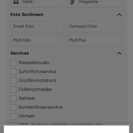
Optik
Hörgeräte
Foto Sortiment
Smart Foto
Compact Foto
Profi Foto
Profi Plus
Services
Passbildstudio
Sofortfotoservice
Großformatdruck
Folienschneider
Sehtest
Kontaktlinsenservice
Hörtest
DNA-Analyse und Nahrungsergänzung