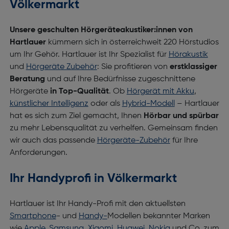
Völkermarkt
Unsere geschulten Hörgeräteakustiker:innen von
Hartlauer
kümmern sich in österreichweit 220 Hörstudios
um Ihr Gehör. Hartlauer ist Ihr Spezialist für
Hörakustik
und
Hörgeräte Zubehör
: Sie profitieren von
erstklassiger
Beratung
und auf Ihre Bedürfnisse zugeschnittene
Hörgeräte
in Top-Qualität
. Ob
Hörgerät mit Akku
,
künstlicher Intelligenz
oder als
Hybrid-Modell
– Hartlauer
hat es sich zum Ziel gemacht, Ihnen
Hörbar und spürbar
zu mehr Lebensqualität zu verhelfen. Gemeinsam finden
wir auch das passende
Hörgeräte-Zubehör
für Ihre
Anforderungen.
Ihr Handyprofi in Völkermarkt
Hartlauer ist Ihr Handy-Profi mit den aktuellsten
Smartphone
- und
Handy-
Modellen bekannter Marken
wie
Apple
,
Samsung
,
Xiaomi
,
Huawei
,
Nokia
und Co. zum