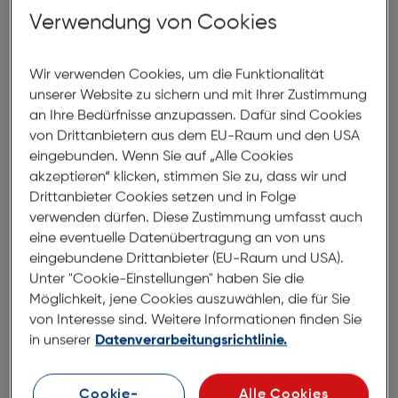
Verwendung von Cookies
Wir verwenden Cookies, um die Funktionalität
unserer Website zu sichern und mit Ihrer Zustimmung
an Ihre Bedürfnisse anzupassen. Dafür sind Cookies
von Drittanbietern aus dem EU-Raum und den USA
eingebunden. Wenn Sie auf „Alle Cookies
akzeptieren“ klicken, stimmen Sie zu, dass wir und
Drittanbieter Cookies setzen und in Folge
verwenden dürfen. Diese Zustimmung umfasst auch
eine eventuelle Datenübertragung an von uns
eingebundene Drittanbieter (EU-Raum und USA).
Unter "Cookie-Einstellungen" haben Sie die
Cullmann Oslo Compact 200
Möglichkeit, jene Cookies auszuwählen, die für Sie
Grau/Limette
von Interesse sind. Weitere Informationen finden Sie
in unserer
Datenverarbeitungsrichtlinie.
€ 17,99
in den Warenkorb
Cookie-
Alle Cookies