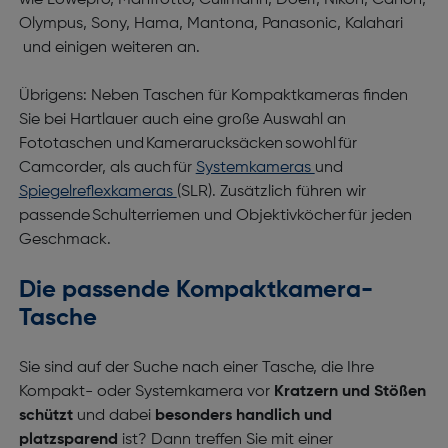
wie Lowepro, Manfrotto, Cullmann, Doerr, Nikon, Canon,
Olympus, Sony, Hama, Mantona, Panasonic, Kalahari
und einigen weiteren an.
Übrigens: Neben Taschen für Kompaktkameras finden
Sie bei Hartlauer auch eine große Auswahl an
Fototaschen und Kamerarucksäcken sowohl für
Camcorder, als auch für
Systemkameras
und
Spiegelreflexkameras
(SLR). Zusätzlich führen wir
passende Schulterriemen und Objektivköcher für jeden
Geschmack.
Die passende Kompaktkamera-
Tasche
Sie sind auf der Suche nach einer Tasche, die Ihre
Kompakt- oder Systemkamera vor
Kratzern und Stößen
schützt
und dabei
besonders handlich und
platzsparend
ist? Dann treffen Sie mit einer