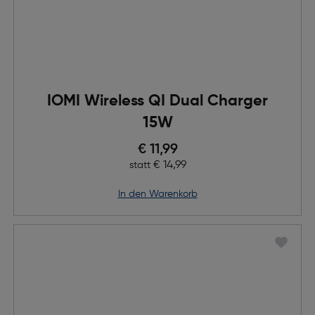
IOMI Wireless QI Dual Charger
15W
Preis nach Rabatts
€ 11,99
Ursprünglicher Preis
€ 14,99
statt
in den Warenkorb