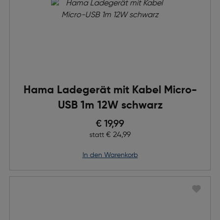
Hama Ladegerät mit Kabel Micro-
USB 1m 12W schwarz
Preis nach Rabatts
€ 19,99
Ursprünglicher Preis
€ 24,99
statt
in den Warenkorb