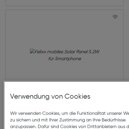
Verwendung von Cookies
Felixx mobiles Solar Panel 5.2W
für Smartphone
Wir verwenden Cookies, um die Funktionalität unserer W
zu sichern und mit Ihrer Zustimmung an Ihre Bedürfnisse
€ 14,99
anzupassen. Dafür sind Cookies von Drittanbietern aus