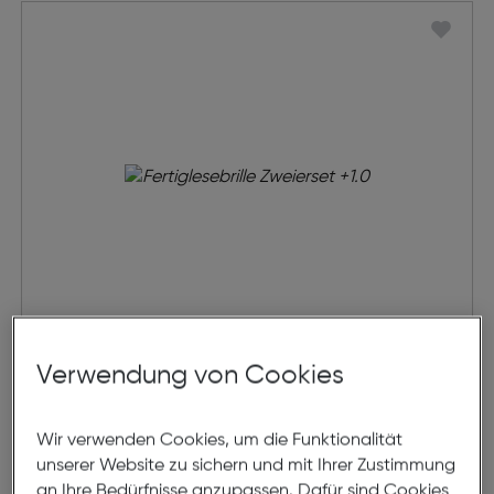
Fertiglesebrille Zweierset
Verwendung von Cookies
€ 19,95
Wir verwenden Cookies, um die Funktionalität
unserer Website zu sichern und mit Ihrer Zustimmung
in den Warenkorb
an Ihre Bedürfnisse anzupassen. Dafür sind Cookies